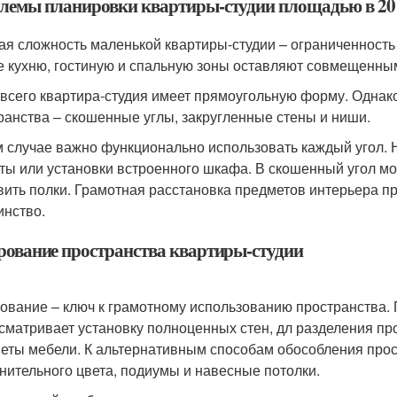
лемы планировки квартиры-студии площадью в 20 
ая сложность маленькой квартиры-студии – ограниченность
е кухню, гостиную и спальную зоны оставляют совмещенными
всего квартира-студия имеет прямоугольную форму. Однако
ранства – скошенные углы, закругленные стены и ниши.
м случае важно функционально использовать каждый угол. 
ты или установки встроенного шкафа. В скошенный угол мо
вить полки. Грамотная расстановка предметов интерьера п
инство.
рование пространства квартиры-студии
ование – ключ к грамотному использованию пространства. 
сматривает установку полноценных стен, дл разделения п
еты мебели. К альтернативным способам обособления прост
нительного цвета, подиумы и навесные потолки.