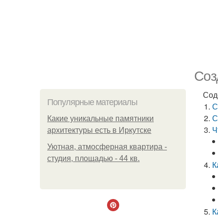
Соз
Сод
Популярные материалы
С
С
Какие уникальные памятники
Ч
архитектуры есть в Иркутске
Уютная, атмосферная квартира -
студия, площадью - 44 кв.
К
К