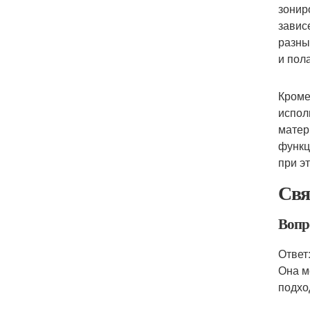
зонир
завис
разны
и пол
Кроме
испол
матер
функц
при э
Свя
Вопро
Ответ
Она м
подхо