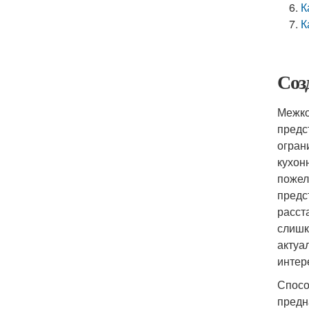
К
К
Соз
Межко
предс
огран
кухон
пожел
предс
расст
слишк
актуа
интер
Спосо
предн