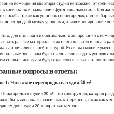
ование помещения квартиры-студии неизбежно, от количес
еть количество и назначение функциональных зон. Для зон
е способы, такие как установка перегородок, стенок, барны
а с перегородкой между уровнями, а также зонирование цве
 того, для стильного и оригинального зонирования с помо
ьзовать разные материалы и их цвета для стен и пола в разн
иалы отличались своей текстурой. Если вы сможете умело р
иональные зоны, вам будет очень легко создать уютную атм
том спальня или кухня будут отделены и скрыты от посторонн
занные вопросы и ответы:
с 1: Что такое перегородка в студии 20 м²
: Перегородка в студии 20 м² - это конструкция, которая ра
ожет быть сделана из различных материалов, таких как мета
дящим для студии 20 квадратных метров.