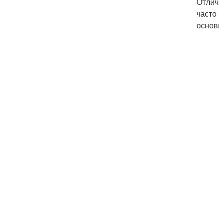
Отлич
часто
основ