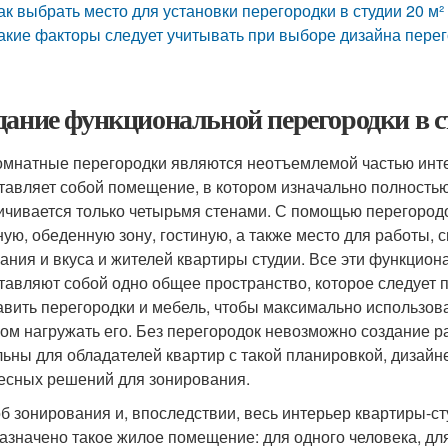
ак выбрать место для установки перегородки в студии 20 м²
акие факторы следует учитывать при выборе дизайна перего
дание функциональной перегородки в ст
мнатные перегородки являются неотъемлемой частью интер
тавляет собой помещение, в котором изначально полностью
ичивается только четырьмя стенами. С помощью перегородок
ную, обеденную зону, гостиную, а также место для работы, с
ания и вкуса и жителей квартиры студии. Все эти функцион
тавляют собой одно общее пространство, которое следует 
авить перегородки и мебель, чтобы максимально использов
ом нагружать его. Без перегородок невозможно создание ра
льны для обладателей квартир с такой планировкой, дизай
есных решений для зонирования.
б зонирования и, впоследствии, весь интерьер квартиры-студ
азначено такое жилое помещение: для одного человека, дл