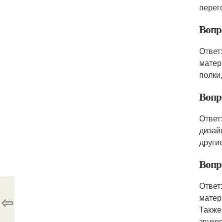
перег
Вопро
Ответ
матер
полки
Вопро
Ответ
дизай
други
Вопр
Ответ
⇦
матер
Также
звуко