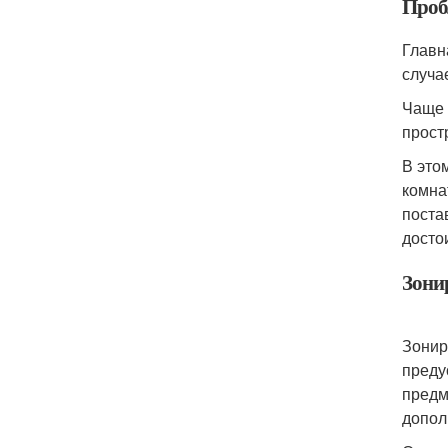
Проб
Главн
случа
Чаще 
прост
В это
комна
поста
досто
Зони
Зонир
преду
предм
допол