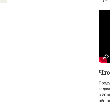
Что
Проду
задач
в 20 
обста