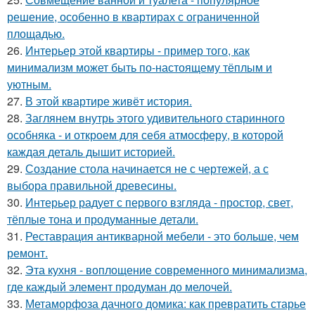
решение, особенно в квартирах с ограниченной
площадью.
26.
Интерьер этой квартиры - пример того, как
минимализм может быть по-настоящему тёплым и
уютным.
27.
В этой квартире живёт история.
28.
Заглянем внутрь этого удивительного старинного
особняка - и откроем для себя атмосферу, в которой
каждая деталь дышит историей.
29.
Создание стола начинается не с чертежей, а с
выбора правильной древесины.
30.
Интерьер радует с первого взгляда - простор, свет,
тёплые тона и продуманные детали.
31.
Реставрация антикварной мебели - это больше, чем
ремонт.
32.
Эта кухня - воплощение современного минимализма,
где каждый элемент продуман до мелочей.
33.
Метаморфоза дачного домика: как превратить старье