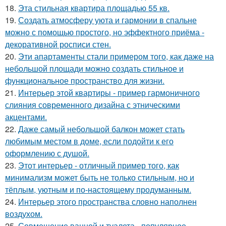
18.
Эта стильная квартира площадью 55 кв.
19.
Создать атмосферу уюта и гармонии в спальне
можно с помощью простого, но эффектного приёма -
декоративной росписи стен.
20.
Эти апартаменты стали примером того, как даже на
небольшой площади можно создать стильное и
функциональное пространство для жизни.
21.
Интерьер этой квартиры - пример гармоничного
слияния современного дизайна с этническими
акцентами.
22.
Даже самый небольшой балкон может стать
любимым местом в доме, если подойти к его
оформлению с душой.
23.
Этот интерьер - отличный пример того, как
минимализм может быть не только стильным, но и
тёплым, уютным и по-настоящему продуманным.
24.
Интерьер этого пространства словно наполнен
воздухом.
25.
Совмещение ванной и туалета - популярное