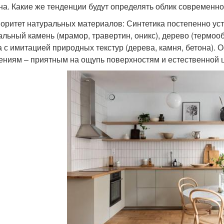
на. Какие же тенденции будут определять облик современн
иоритет натуральных материалов: Синтетика постепенно уст
альный камень (мрамор, травертин, оникс), дерево (термоо
а с имитацией природных текстур (дерева, камня, бетона).
ниям – приятным на ощупь поверхностям и естественной ц