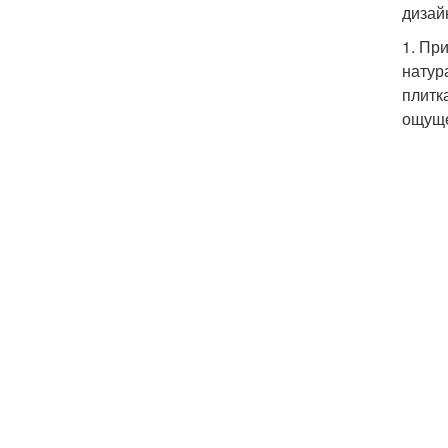
дизай
1. Пр
натур
плитк
ощуще