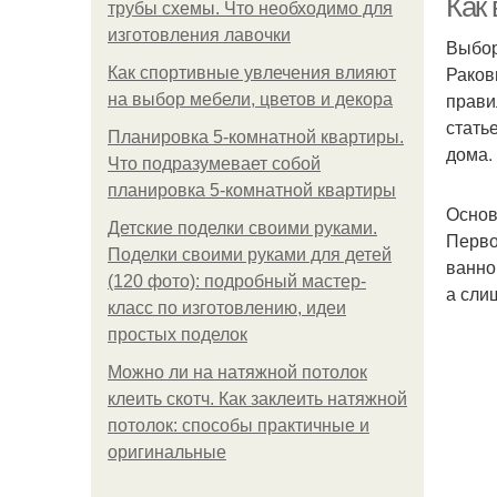
Как
трубы схемы. Что необходимо для
изготовления лавочки
Выбор
Раков
Как спортивные увлечения влияют
прави
на выбор мебели, цветов и декора
стать
Планировка 5-комнатной квартиры.
дома.
Что подразумевает собой
планировка 5-комнатной квартиры
Основ
Детские поделки своими руками.
Перво
Поделки своими руками для детей
ванно
(120 фото): подробный мастер-
а сли
класс по изготовлению, идеи
простых поделок
Можно ли на натяжной потолок
клеить скотч. Как заклеить натяжной
потолок: способы практичные и
оригинальные