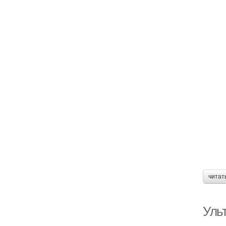
читат
Уль