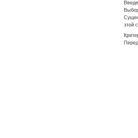
Введ
Выбор
Сущес
этой 
Крите
Перед