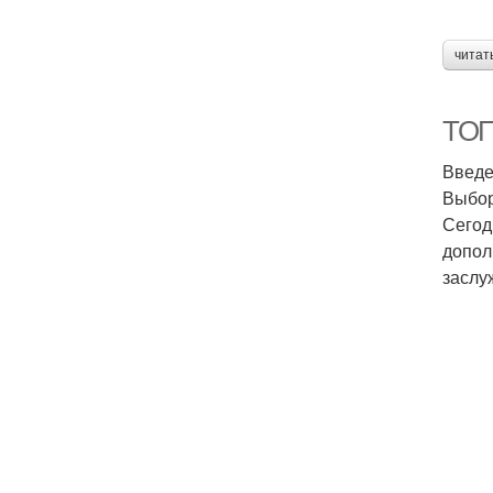
читат
ТОП
Введ
Выбор
Сегод
допол
заслу