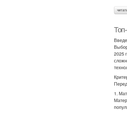
читат
Топ-
Введ
Выбор
2025 
сложн
техно
Крите
Перед
1. Ма
Матер
попул