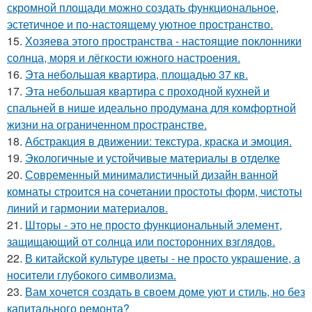
скромной площади можно создать функциональное,
эстетичное и по-настоящему уютное пространство.
15.
Хозяева этого пространства - настоящие поклонники
солнца, моря и лёгкости южного настроения.
16.
Эта небольшая квартира, площадью 37 кв.
17.
Эта небольшая квартира с проходной кухней и
спальней в нише идеально продумана для комфортной
жизни на ограниченном пространстве.
18.
Абстракция в движении: текстура, краска и эмоция.
19.
Экологичные и устойчивые материалы в отделке
20.
Современный минималистичный дизайн ванной
комнаты строится на сочетании простоты форм, чистоты
линий и гармонии материалов.
21.
Шторы - это не просто функциональный элемент,
защищающий от солнца или посторонних взглядов.
22.
В китайской культуре цветы - не просто украшение, а
носители глубокого символизма.
23.
Вам хочется создать в своем доме уют и стиль, но без
капитального ремонта?