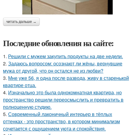
читать дальше →
Последние обновления на сайте:
1.
Решили с мужем закупить продукты на две недели.
2.
Задаюсь вопросом: осознают ли жёны, вернувшие
мужа от другой, что он остался не из любви?
3.
Мне уже 56, я одна после развода, живу в старенькой
квартире отца.
4.
Изначально это была однокомнатная квартира, но
пространство решили переосмыслить и превратить в
полноценную студию.
5.
Современный лаконичный интерьер в тёплых
оттенках - это пространство, в котором минимализм
сочетается с ощущением уюта и спокойствия.