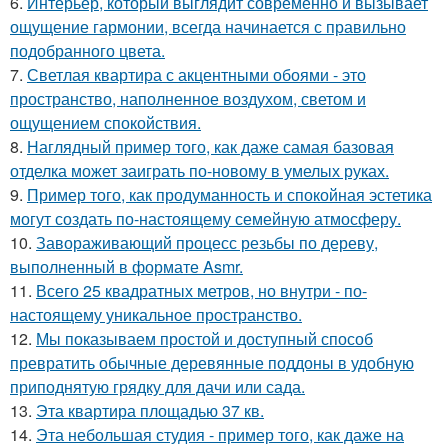
6.
Интерьер, который выглядит современно и вызывает
ощущение гармонии, всегда начинается с правильно
подобранного цвета.
7.
Светлая квартира с акцентными обоями - это
пространство, наполненное воздухом, светом и
ощущением спокойствия.
8.
Наглядный пример того, как даже самая базовая
отделка может заиграть по-новому в умелых руках.
9.
Пример того, как продуманность и спокойная эстетика
могут создать по-настоящему семейную атмосферу.
10.
Завораживающий процесс резьбы по дереву,
выполненный в формате Asmr.
11.
Всего 25 квадратных метров, но внутри - по-
настоящему уникальное пространство.
12.
Мы показываем простой и доступный способ
превратить обычные деревянные поддоны в удобную
приподнятую грядку для дачи или сада.
13.
Эта квартира площадью 37 кв.
14.
Эта небольшая студия - пример того, как даже на