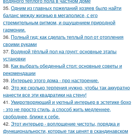
водяного теплого пола в частном доме
35.
Одним из главных пожеланий хозяев было найти
баланс между жизнью в мегаполисе, с его
стремительным ритмом, и ощущением природной
гармонии.
36.
Полный гид: как сделать теплый пол от отопления
своими руками
37.
Водяной тёплый пол на грунт: основные этапы
установки
38.
Как выбрать обеденный стол: основные советы и
рекомендации
39.
Интерьер этого дома - про настроение.
40.
Это же сколько терпения нужно, чтобы так аккуратно
нанести все эти квадратики на стену!
41.
Умиротворяющий и уютный интерьер в эстетике бохо
- это не просто стиль, а способ жить медленнее,
свободнее, ближе к себе.
42.
Этот интерьер - воплощение чистоты, порядка и
функциональности, которые так ценят в скандинавском