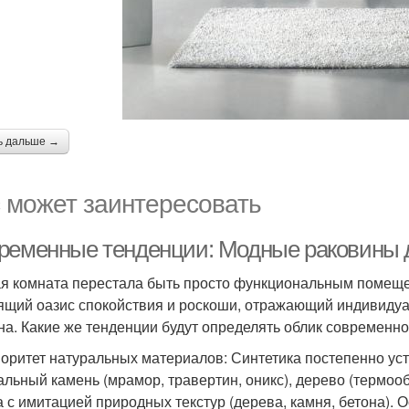
ь дальше →
 может заинтересовать
ременные тенденции: Модные раковины д
я комната перестала быть просто функциональным помещен
ящий оазис спокойствия и роскоши, отражающий индивидуа
на. Какие же тенденции будут определять облик современн
иоритет натуральных материалов: Синтетика постепенно уст
альный камень (мрамор, травертин, оникс), дерево (термоо
а с имитацией природных текстур (дерева, камня, бетона).