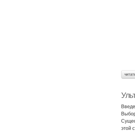
читат
Уль
Введ
Выбор
Сущес
этой 