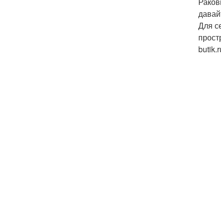
Раков
давай
Для с
простр
butik.