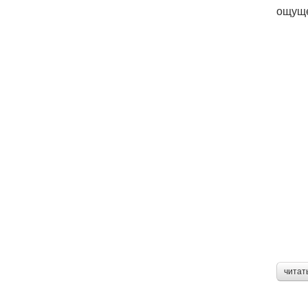
ощуще
читат