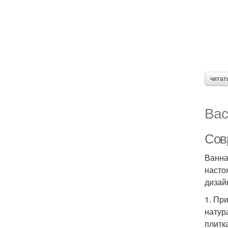
читат
Вас
Сов
Ванна
насто
дизай
1. Пр
натур
плитк