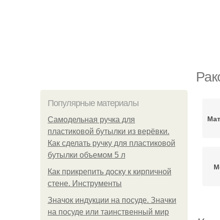
Рак
Популярные материалы
Мат
Самодельная ручка для
пластиковой бутылки из верёвки.
Как сделать ручку для пластиковой
бутылки объемом 5 л
М
Как прикрепить доску к кирпичной
стене. Инструменты
Значок индукции на посуде. Значки
на посуде или таинственный мир