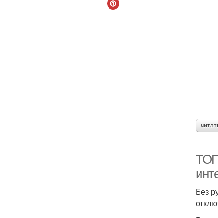
читат
ТОП
инт
Без р
отклю