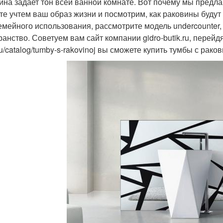
ина задает тон всей ванной комнате. Вот почему мы предла
те учтем ваш образ жизни и посмотрим, как раковины будут
емейного использования, рассмотрите модель undercounter,
анство. Советуем вам сайт компании gidro-butik.ru, перейдя 
ru/catalog/tumby-s-rakovinoj вы сможете купить тумбы с рак