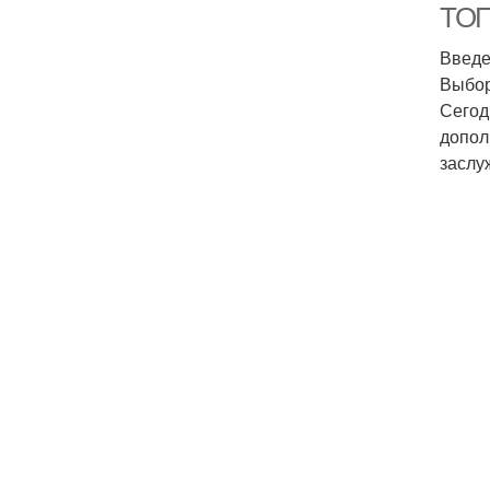
ТОП
Введ
Выбор
Сегод
допол
заслу