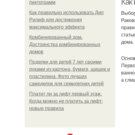
Как
пиктограмм
Выбор
Как правильно использовать Дип
Раков
Рилиф для достижения
прави
максимального эффекта
стать
Комбинированный дом.
дома.
Достоинства комбинированных
домов
Основ
Поделки для детей 7 лет своими
Перво
руками из картона, бумаги, шишек и
ванно
пластилина. Фото лучших
а сли
самоделок для семилетних детей
Платит ли за лифт первый этаж.
Когда можно не платить за лифт:
новые правила