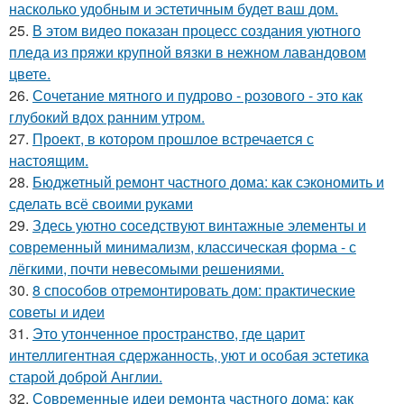
насколько удобным и эстетичным будет ваш дом.
25.
В этом видео показан процесс создания уютного
пледа из пряжи крупной вязки в нежном лавандовом
цвете.
26.
Сочетание мятного и пудрово - розового - это как
глубокий вдох ранним утром.
27.
Проект, в котором прошлое встречается с
настоящим.
28.
Бюджетный ремонт частного дома: как сэкономить и
сделать всё своими руками
29.
Здесь уютно соседствуют винтажные элементы и
современный минимализм, классическая форма - с
лёгкими, почти невесомыми решениями.
30.
8 способов отремонтировать дом: практические
советы и идеи
31.
Это утонченное пространство, где царит
интеллигентная сдержанность, уют и особая эстетика
старой доброй Англии.
32.
Современные идеи ремонта частного дома: как