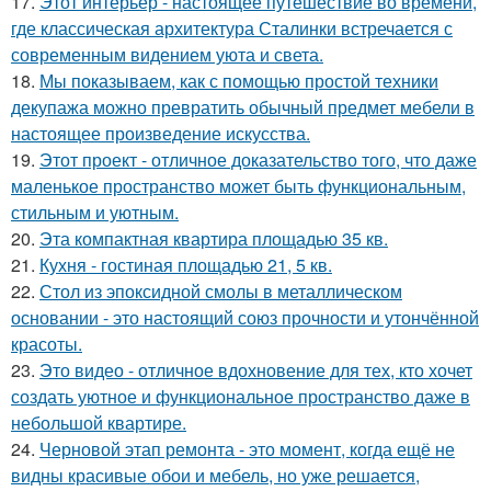
17.
Этот интерьер - настоящее путешествие во времени,
где классическая архитектура Сталинки встречается с
современным видением уюта и света.
18.
Мы показываем, как с помощью простой техники
декупажа можно превратить обычный предмет мебели в
настоящее произведение искусства.
19.
Этот проект - отличное доказательство того, что даже
маленькое пространство может быть функциональным,
стильным и уютным.
20.
Эта компактная квартира площадью 35 кв.
21.
Кухня - гостиная площадью 21, 5 кв.
22.
Стол из эпоксидной смолы в металлическом
основании - это настоящий союз прочности и утончённой
красоты.
23.
Это видео - отличное вдохновение для тех, кто хочет
создать уютное и функциональное пространство даже в
небольшой квартире.
24.
Черновой этап ремонта - это момент, когда ещё не
видны красивые обои и мебель, но уже решается,