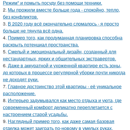
Режим" и помыть посуду без помощи техники.
2.
Мы прожили вместе больше года - спокойно, тепло,
без конфликтов.
3.
В 2020 году всё окончательно сломалось - я просто
больше не тянула всё одна.
4.
Пример того, как продуманная планировка способна
раскрыть потенциал пространства.
5.
Смелый и эмоциональный дизайн, созданный для
нестандартных, ярких и общительных экстравертов.
6.
Даже в аккуратной и ухоженной квартире есть зоны,
до которых в процессе регулярной уборки почти никогда
не доходят руки.
7.
Главное достоинство этой квартиры - её уникальное
расположение.
8.
Интерьер задумывался как место отдыха и уюта, где
современный комфорт деликатно переплетается с
настроением старой усадьбы.
9.
Наглядный пример того, как даже самая базовая
отделка может заиграть по-новому в умелых руках.