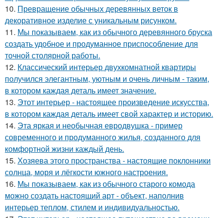
10.
Превращение обычных деревянных веток в
декоративное изделие с уникальным рисунком.
11.
Мы показываем, как из обычного деревянного бруска
создать удобное и продуманное приспособление для
точной столярной работы.
12.
Классический интерьер двухкомнатной квартиры
получился элегантным, уютным и очень личным - таким,
в котором каждая деталь имеет значение.
13.
Этот интерьер - настоящее произведение искусства,
в котором каждая деталь имеет свой характер и историю.
14.
Эта яркая и необычная евродвушка - пример
современного и продуманного жилья, созданного для
комфортной жизни каждый день.
15.
Хозяева этого пространства - настоящие поклонники
солнца, моря и лёгкости южного настроения.
16.
Мы показываем, как из обычного старого комода
можно создать настоящий арт - объект, наполнив
интерьер теплом, стилем и индивидуальностью.