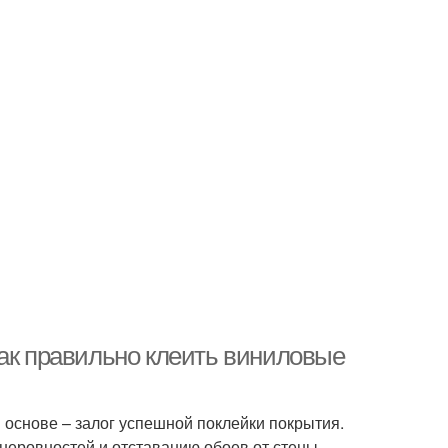
Как правильно клеить виниловые
основе – залог успешной поклейки покрытия.
неровностей и отставанию обоев от стены.