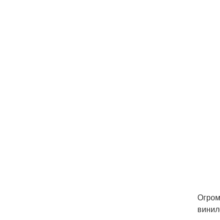
Огром
винил