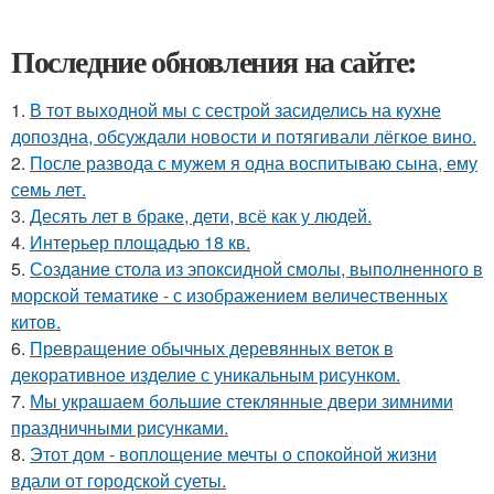
Последние обновления на сайте:
1.
В тот выходной мы с сестрой засиделись на кухне
допоздна, обсуждали новости и потягивали лёгкое вино.
2.
После развода с мужем я одна воспитываю сына, ему
семь лет.
3.
Десять лет в браке, дети, всё как у людей.
4.
Интерьер площадью 18 кв.
5.
Создание стола из эпоксидной смолы, выполненного в
морской тематике - с изображением величественных
китов.
6.
Превращение обычных деревянных веток в
декоративное изделие с уникальным рисунком.
7.
Мы украшаем большие стеклянные двери зимними
праздничными рисунками.
8.
Этот дом - воплощение мечты о спокойной жизни
вдали от городской суеты.