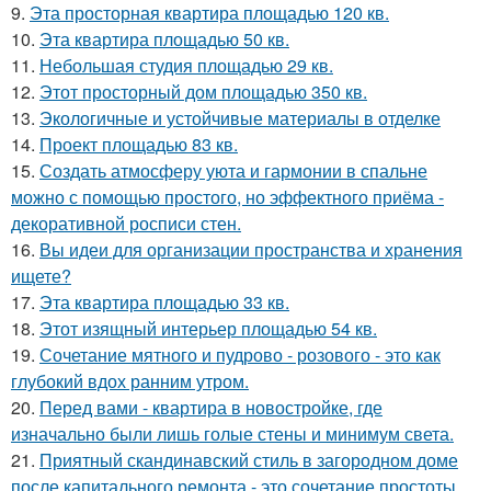
9.
Эта просторная квартира площадью 120 кв.
10.
Эта квартира площадью 50 кв.
11.
Небольшая студия площадью 29 кв.
12.
Этот просторный дом площадью 350 кв.
13.
Экологичные и устойчивые материалы в отделке
14.
Проект площадью 83 кв.
15.
Создать атмосферу уюта и гармонии в спальне
можно с помощью простого, но эффектного приёма -
декоративной росписи стен.
16.
Вы идеи для организации пространства и хранения
ищете?
17.
Эта квартира площадью 33 кв.
18.
Этот изящный интерьер площадью 54 кв.
19.
Сочетание мятного и пудрово - розового - это как
глубокий вдох ранним утром.
20.
Перед вами - квартира в новостройке, где
изначально были лишь голые стены и минимум света.
21.
Приятный скандинавский стиль в загородном доме
после капитального ремонта - это сочетание простоты,