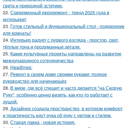
света и природной эстетики.
22.
Современный евроремонт - тренд 2025 года в
интерьере!
23.
Готов стильный и функциональный стол - подоконник
для комнаты!
24.
Интерьер радует с первого взгляда - простор, свет,
тёплые тона и продуманные детали.
25.
Какие культурные проекты направлены на развитие
международного сотрудничества
26.
Headlines:
27.
Ремонт в своем доме своими руками: полное
руководство для начинающих
28.
В мире, где всё спешит и часто делается "на Скорую
Руку", особенно ценно видеть, как кто-то работает с
душой.
29.
Дизайнер создала пространство, в котором комфорт
и практичность идут рука об руку с уютом и стилем.
30.
Старая лавка - новая история.