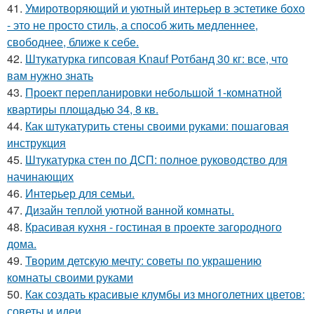
41.
Умиротворяющий и уютный интерьер в эстетике бохо
- это не просто стиль, а способ жить медленнее,
свободнее, ближе к себе.
42.
Штукатурка гипсовая Knauf Ротбанд 30 кг: все, что
вам нужно знать
43.
Проект перепланировки небольшой 1-комнатной
квартиры площадью 34, 8 кв.
44.
Как штукатурить стены своими руками: пошаговая
инструкция
45.
Штукатурка стен по ДСП: полное руководство для
начинающих
46.
Интерьер для семьи.
47.
Дизайн теплой уютной ванной комнаты.
48.
Красивая кухня - гостиная в проекте загородного
дома.
49.
Творим детскую мечту: советы по украшению
комнаты своими руками
50.
Как создать красивые клумбы из многолетних цветов:
советы и идеи