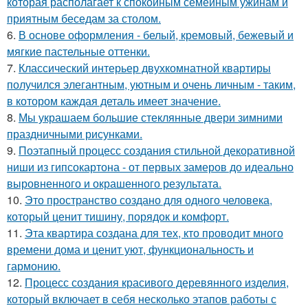
которая располагает к спокойным семейным ужинам и
приятным беседам за столом.
6.
В основе оформления - белый, кремовый, бежевый и
мягкие пастельные оттенки.
7.
Классический интерьер двухкомнатной квартиры
получился элегантным, уютным и очень личным - таким,
в котором каждая деталь имеет значение.
8.
Мы украшаем большие стеклянные двери зимними
праздничными рисунками.
9.
Поэтапный процесс создания стильной декоративной
ниши из гипсокартона - от первых замеров до идеально
выровненного и окрашенного результата.
10.
Это пространство создано для одного человека,
который ценит тишину, порядок и комфорт.
11.
Эта квартира создана для тех, кто проводит много
времени дома и ценит уют, функциональность и
гармонию.
12.
Процесс создания красивого деревянного изделия,
который включает в себя несколько этапов работы с