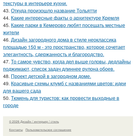
текстуры в интерьере кухни.
43.
Откуда произошло название Тольятти
44.
Какие интересные факты о архитектуре Кремля
45.
Какие парки в Кемерово любят посещать местные
жители
46.
Дизайн загородного дома в стиле неоклассика
площадью 150 м - это пространство, которое сочетает
элегантность, сдержанность и благородство.
47.
То самое чувство, когда дел выше головы, дедлайны
поджимают, список задач длиннее рулона обоев.
48.
Проект детской в загородном доме.
49.
Красивые схемы клумб с названиями цветов: идеи
для вашего сада
50.
Тюмень для туристов: как провести выходные в
городе
© 2026 Дизайн / интерьер / стиль
Контакты
Пользовательское соглашение