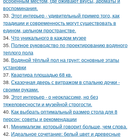
особенным местом, где оживают вкусы, ароматы и
воспоминания.
33.
Этот интерьер - удивительный пример того, как
традиции и современность могут существовать в
едином, цельном пространстве.
34.
Что уникального в каждом музее
35.
Полное руководство по проектированию водяного
теплого пола
36.
Водяной тёплый пол на грунт: основные этапы
установки
37.
Квартира площадью 68 кв.
38.
Сказочная дверь с витражом в спальню дочки -
своими руками.
39.
Этот интерьер - о неоклассике, но без
тяжеловесности и музейной строгости.
40.
Как выбрать оптимальный размер стола для 8
персон: советы и рекомендации
41.
Минимализм, который говорит больше, чем слова.
42.
Идеальное сочетание: белый цвет и древесные