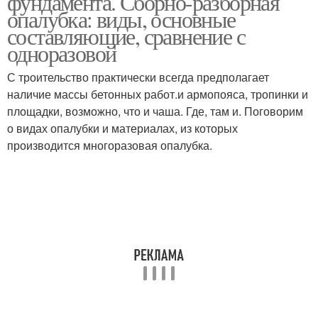
фундамента. Сборно-разборная
опалубка: виды, основные
составляющие, сравнение с
одноразовой
Фундамент без
Опалубка для
опалубки
фундамента
С троительство практически всегда предполагает
наличие массы бетонных работ.и армопояса, тропинки и
площадки, возможно, что и чаша. Где, там и. Поговорим
о видах опалубки и материалах, из которых
производится многоразовая опалубка.