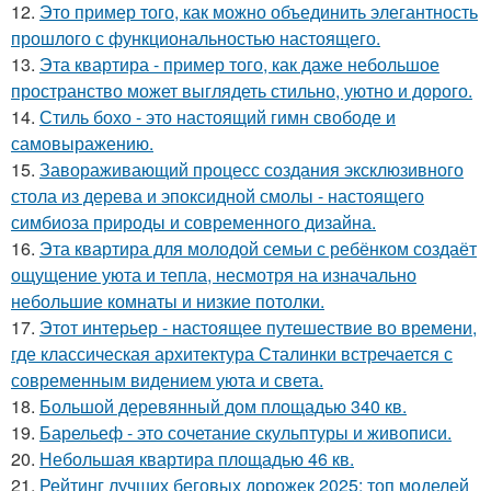
12.
Это пример того, как можно объединить элегантность
прошлого с функциональностью настоящего.
13.
Эта квартира - пример того, как даже небольшое
пространство может выглядеть стильно, уютно и дорого.
14.
Стиль бохо - это настоящий гимн свободе и
самовыражению.
15.
Завораживающий процесс создания эксклюзивного
стола из дерева и эпоксидной смолы - настоящего
симбиоза природы и современного дизайна.
16.
Эта квартира для молодой семьи с ребёнком создаёт
ощущение уюта и тепла, несмотря на изначально
небольшие комнаты и низкие потолки.
17.
Этот интерьер - настоящее путешествие во времени,
где классическая архитектура Сталинки встречается с
современным видением уюта и света.
18.
Большой деревянный дом площадью 340 кв.
19.
Барельеф - это сочетание скульптуры и живописи.
20.
Небольшая квартира площадью 46 кв.
21.
Рейтинг лучших беговых дорожек 2025: топ моделей