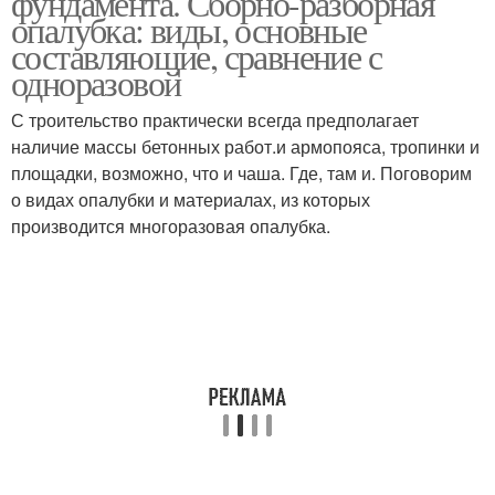
фундамента. Сборно-разборная
опалубка: виды, основные
составляющие, сравнение с
одноразовой
Фундамент без
Опалубка для
опалубки
фундамента
С троительство практически всегда предполагает
наличие массы бетонных работ.и армопояса, тропинки и
площадки, возможно, что и чаша. Где, там и. Поговорим
о видах опалубки и материалах, из которых
производится многоразовая опалубка.