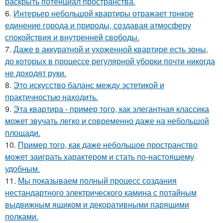
раскрыть потенциал пространства.
6.
Интерьер небольшой квартиры отражает тонкое
единение города и природы, создавая атмосферу
спокойствия и внутренней свободы.
7.
Даже в аккуратной и ухоженной квартире есть зоны,
до которых в процессе регулярной уборки почти никогда
не доходят руки.
8.
Это искусство баланс между эстетикой и
практичностью находить.
9.
Эта квартира - пример того, как элегантная классика
может звучать легко и современно даже на небольшой
площади.
10.
Пример того, как даже небольшое пространство
может заиграть характером и стать по-настоящему
удобным.
11.
Мы показываем полный процесс создания
нестандартного электрического камина с потайным
выдвижным ящиком и декоративными парящими
полками.