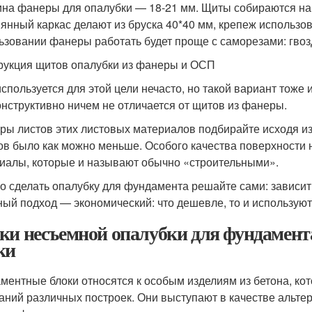
на фанеры для опалубки — 18-21 мм. Щиты собираются на 
янный каркас делают из бруска 40*40 мм, крепеж использов
ьзовании фанеры работать будет проще с саморезами: гвоз
рукция щитов опалубки из фанеры и ОСП
спользуется для этой цели нечасто, но такой вариант тоже 
онструктивно ничем не отличается от щитов из фанеры.
ры листов этих листовых материалов подбирайте исходя и
ов было как можно меньше. Особого качества поверхности 
иалы, которые и называют обычно «строительными».
го сделать опалубку для фундамента решайте сами: зависит
ый подход — экономический: что дешевле, то и используют
ки несъемной опалубки для фундамент
ки
ментные блоки относятся к особым изделиям из бетона, ко
аний различных построек. Они выступают в качестве альт