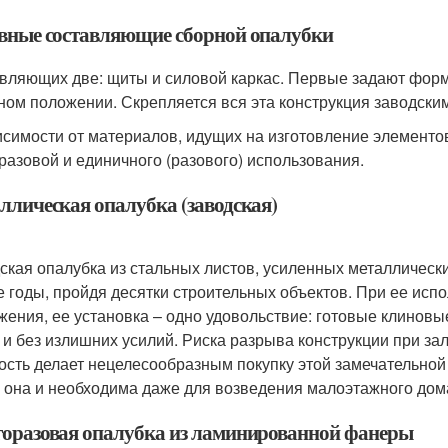
вные составляющие сборной опалубки
вляющих две: щиты и силовой каркас. Первые задают форму
ном положении. Скрепляется вся эта конструкция заводск
исимости от материалов, идущих на изготовление элементо
разовой и единичного (разового) использования.
ллическая опалубка (заводская)
ская опалубка из стальных листов, усиленных металлическ
е годы, пройдя десятки строительных объектов. При ее исп
жения, ее установка – одно удовольствие: готовые клинов
 и без излишних усилий. Риска разрыва конструкции при за
ость делает нецелесообразным покупку этой замечательной 
ж она и необходима даже для возведения малоэтажного дом
оразовая опалубка из ламинированной фанеры