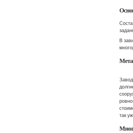
Осно
Соста
задан
В зав
много
Мета
Завод
долги
соору
ровно
стоим
так у
Мног