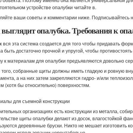
о объекта. Поэтому именно она является универсальной для
тоятельном устройстве опалубки читайте в.
ляйте ваши советы и комментарии ниже. Подписывайтесь на
 выглядит опалубка. Требования к опа
ак вся эта система создается для того чтобы придавать фо
а быть достаточно прочной и упругой, чтобы противостоять
у к материалам для опалубки предъявляются довольно сер
 того, собранные щиты должны иметь гладкую и ровную вн
мента, а на них затем закрепляются гидро- и/или теплоизо
м (хотя бы относительно) поверхностям.
иалы для съемной конструкции
оительных организациях есть конструкции из металла, соби
тельстве щиты опалубки делают из досок, влагостойкой фан
ьзуются деревянные бруски. Никто не мешает изготовить кон
азовом использовании нерентабельно.