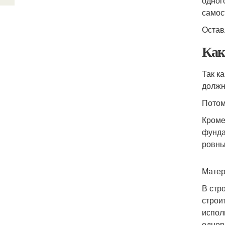
одног
самос
Остав
Как
Так к
должн
Потом
Кроме
фунда
ровны
Матер
В стр
строи
испол
однор