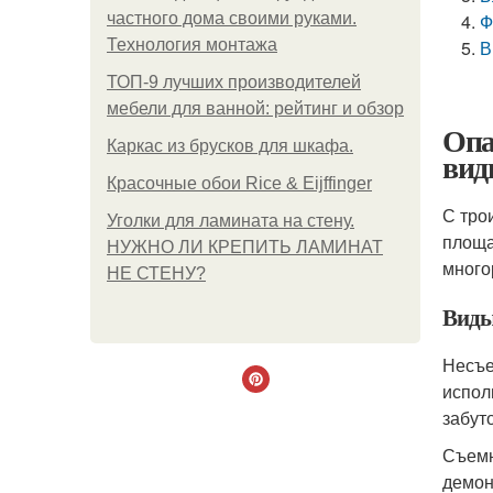
частного дома своими руками.
Ф
Технология монтажа
В
ТОП-9 лучших производителей
мебели для ванной: рейтинг и обзор
Опа
Каркас из брусков для шкафа.
вид
Красочные обои Rice & Eijffinger
С тро
Уголки для ламината на стену.
площа
НУЖНО ЛИ КРЕПИТЬ ЛАМИНАТ
много
НЕ СТЕНУ?
Виды
Несъе
испол
забут
Съемн
демон