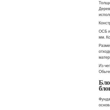
Толщи
Дерев
испол
Конст
ОСБ и
мм. К
Разме
отход
матер
Из че
Обычн
Бло
бло
Фунда
основ