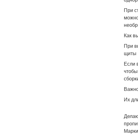
При с
можно
необр
Как в
При в
щиты 
Если 
чтобы
сборк
Важн
Их дл
Делаю
пропи
Марки