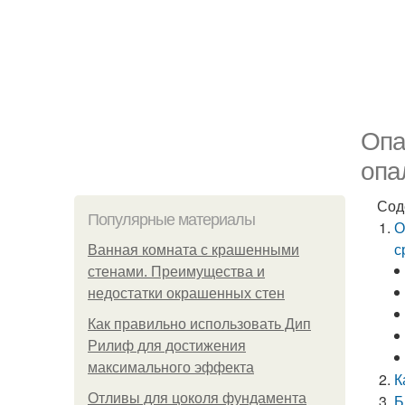
Опа
опа
Сод
Популярные материалы
О
с
Ванная комната с крашенными
стенами. Преимущества и
недостатки окрашенных стен
Как правильно использовать Дип
Рилиф для достижения
максимального эффекта
К
Отливы для цоколя фундамента
Б