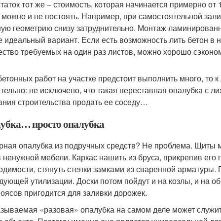
таток тот же – стоимость, которая начинается примерно от 
 можно и не постоять. Например, при самостоятельной зал
ую геометрию снизу затруднительно. Монтаж ламинированн
е идеальный вариант. Если есть возможность лить бетон в н
ество требуемых на один раз листов, можно хорошо сэконо
бетонных работ на участке предстоит выполнить много, то 
тельно: не исключено, что такая переставная опалубка с ли
ания строительства продать ее соседу…
убка… просто опалубка
рная опалубка из подручных средств? Не проблема. Щиты м
в ненужной мебели. Каркас нашить из бруса, прикрепив его 
одимости, стянуть стенки замками из сваренной арматуры.
дующей утилизации. Доски потом пойдут и на козлы, и на 
оясов пригодится для заливки дорожек.
азываемая «разовая» опалубка на самом деле может служить