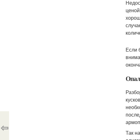
Недос
ценой
хорош
случа
колич
Если 
внима
оконч
Опал
Разбо
куско
необх
после
армоп
⇦
Так н