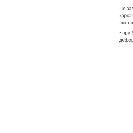
Не за
карка
щитов
• при
дефор