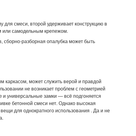
 для смеси, второй удерживает конструкцию в
им или самодельным крепежом.
в, сборно-разборная опалубка может быть
им каркасом, может служить верой и правдой
ользовании не возникает проблем с геометрией
ые и универсальные замки — всё подгоняется
ливке бетонной смеси нет. Однако высокая
вещи для однократного использования . Да и не
а.