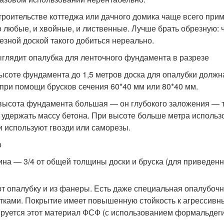
троительстве коттеджа или дачного домика чаще всего при
 любые, и хвойные, и лиственные. Лучше брать обрезную: ч
езной доской такого добиться нереально.
ыглядит опалубка для ленточного фундамента в разрезе
ысоте фундамента до 1,5 метров доска для опалубки должн
при помощи брусков сечения 60*40 мм или 80*40 мм.
высота фундамента большая — он глубокого заложения — та
 удержать массу бетона. При высоте больше метра использ
и используют гвозди или саморезы.
о
ина — 3/4 от общей толщины доски и бруска (для приведен
т опалубку и из фанеры. Есть даже специальная опалубочн
тками. Покрытие имеет повышенную стойкость к агрессивны
руется этот материал ФСФ (с использованием формальдеги