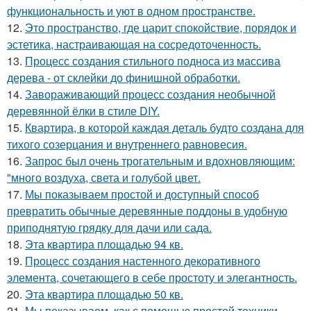
функциональность и уют в одном пространстве.
12.
Это пространство, где царит спокойствие, порядок и
эстетика, настраивающая на сосредоточенность.
13.
Процесс создания стильного подноса из массива
дерева - от склейки до финишной обработки.
14.
Завораживающий процесс создания необычной
деревянной ёлки в стиле DIY.
15.
Квартира, в которой каждая деталь будто создана для
тихого созерцания и внутреннего равновесия.
16.
Запрос был очень трогательным и вдохновляющим:
"много воздуха, света и голубой цвет.
17.
Мы показываем простой и доступный способ
превратить обычные деревянные поддоны в удобную
приподнятую грядку для дачи или сада.
18.
Эта квартира площадью 94 кв.
19.
Процесс создания настенного декоративного
элемента, сочетающего в себе простоту и элегантность.
20.
Эта квартира площадью 50 кв.
21.
Мы показываем, как с помощью простой техники