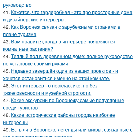
руководство
41.
Кажется, что гардеробная - это про просторные дома
и дизайнерские интерьеры.
42.
Как Воронеж связан с зарубежными странами в
плане туризма
43.
Вам нравится, когда в интерьере появляются
комнатные растения?
44.
Теплый пол в деревянном доме: полное руководство
по установке своими руками
45.
Недавно завершён один из наших проектов - и
хочется остановиться именно на этой комнате.
46.
Этот интерьер - о неоклассике, но без
тяжеловесности и музейной строгости.
47.
Какие экскурсии по Воронежу самые популярные
среди туристов
48.
Какие исторические районы города наиболее
интересны
49.
Есть ли в Воронеже легенды или мифы, связанные с
его достопримечательностями