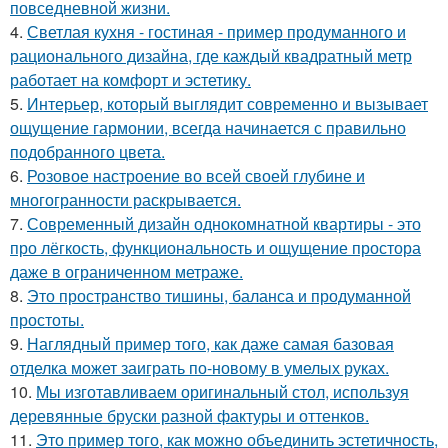
повседневной жизни.
4.
Светлая кухня - гостиная - пример продуманного и
рационального дизайна, где каждый квадратный метр
работает на комфорт и эстетику.
5.
Интерьер, который выглядит современно и вызывает
ощущение гармонии, всегда начинается с правильно
подобранного цвета.
6.
Розовое настроение во всей своей глубине и
многогранности раскрывается.
7.
Современный дизайн однокомнатной квартиры - это
про лёгкость, функциональность и ощущение простора
даже в ограниченном метраже.
8.
Это пространство тишины, баланса и продуманной
простоты.
9.
Наглядный пример того, как даже самая базовая
отделка может заиграть по-новому в умелых руках.
10.
Мы изготавливаем оригинальный стол, используя
деревянные бруски разной фактуры и оттенков.
11.
Это пример того, как можно объединить эстетичность,