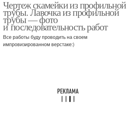
Чертеж скамейки из профильной
Трубы на кладбище
Профильная труба
трубы. Лавочка из профильной
трубы — фото
и последовательность работ
Трубы для садовой
Лавочка с профильной
Все работы буду проводить на своем
мебели
трубы
импровизированном верстаке:)
Трубы с размерами
Лавочки из металла
Стол из профильной
Садовая лавочка
трубы
Мебель из профильной
Поделки из