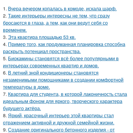
1.
Вчера вечером копалась в комоде, искала шарф.
2.
Такие интерьеры интересны не тем, что сразу
бросаются в глаза, а тем, как они ведут себя со
временем.
3.
Эта квартира площадью 53 кв.
4.
Пример того, как продуманная планировка способна
раскрыть потенциал пространства.
5.
Биокамины становятся всё более популярными в
интерьерах современных квартир и домов.
6.
В летний зной кондиционеры становятся
незаменимыми помощниками в создании комфортной
температуры в доме.
7.
Квартира для студента, в которой лаконичность стала
идеальным фоном для яркого, творческого характера
будущего актёра.
8.
Яркий, красочный интерьер этой квартиры стал
отражением активной и дружной семейной жизни.
9.
Создание оригинального бетонного изделия - от