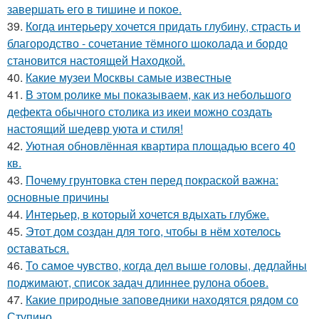
завершать его в тишине и покое.
39.
Когда интерьеру хочется придать глубину, страсть и
благородство - сочетание тёмного шоколада и бордо
становится настоящей Находкой.
40.
Какие музеи Москвы самые известные
41.
В этом ролике мы показываем, как из небольшого
дефекта обычного столика из икеи можно создать
настоящий шедевр уюта и стиля!
42.
Уютная обновлённая квартира площадью всего 40
кв.
43.
Почему грунтовка стен перед покраской важна:
основные причины
44.
Интерьер, в который хочется вдыхать глубже.
45.
Этот дом создан для того, чтобы в нём хотелось
оставаться.
46.
То самое чувство, когда дел выше головы, дедлайны
поджимают, список задач длиннее рулона обоев.
47.
Какие природные заповедники находятся рядом со
Ступино