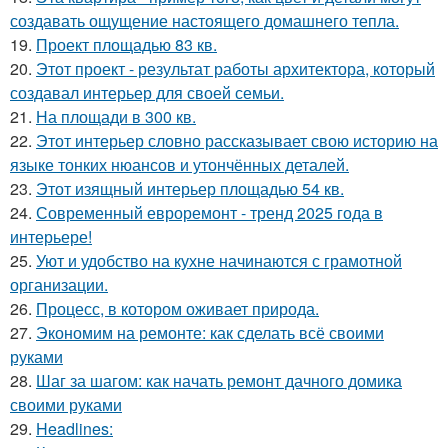
создавать ощущение настоящего домашнего тепла.
19.
Проект площадью 83 кв.
20.
Этот проект - результат работы архитектора, который
создавал интерьер для своей семьи.
21.
На площади в 300 кв.
22.
Этот интерьер словно рассказывает свою историю на
языке тонких нюансов и утончённых деталей.
23.
Этот изящный интерьер площадью 54 кв.
24.
Современный евроремонт - тренд 2025 года в
интерьере!
25.
Уют и удобство на кухне начинаются с грамотной
организации.
26.
Процесс, в котором оживает природа.
27.
Экономим на ремонте: как сделать всё своими
руками
28.
Шаг за шагом: как начать ремонт дачного домика
своими руками
29.
Headlines: