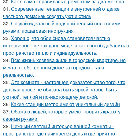
30.
Как я сама справилась с ремонтом за два месяца
31.
Современные тенденции в внутренней отделке
частного дома: как создать уют и стиль
32.
Создай идеальный водяной теплый пол своими
руками: пошаговая инструкция
33.
Хорошо, что обои снова становятся частью
интерьеров - не как дань моде, а как способ добавить в
пространство тепло и индивидуальность.
34.
Всю жизнь хозяева жили в городской квартире, но
мечта о собственном доме за городом стала
реальностью.
35.
Эта комната - настоящее доказательство того, что
детская вовсе не обязана быть яркой, чтобы быть
уютной, тёплой и по-настоящему детской.
36.
Какие станции метро имеют уникальный дизайн
37.
Обожаю людей, которые умеют творить красоту
своими руками.
38.
Нежный светлый интерьер ванной комнаты -
пространство, где начинается день и где приятно