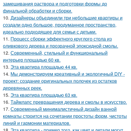
замешивания раствора и подготовки формы до
финальной обработки и сборки.
10.
Дизайнеры объединили три небольшие квартиры и
создали одно большое, продуманное пространство,
идеально подходящее для семьи с детьми.
11.
Процесс сборки эффектного круглого стола из
оливкового дерева и прозрачной эпоксидной смолы.
12.
Современный, стильный и функциональный
интерьер площадью 60 кв.
13.
Эта квартира площадью 44 кв.
14.
Мы демонстрируем креативный и экологичный DIY -
проект: создание оригинальных полочек из остатков
деревянных реек.
15.
Эта квартира площадью 63 кв.
16.
Таймлапс превращения дерева и смолы в искусство.
17.
Современный минималистичный дизайн ванной
комнаты строится на сочетании простоты форм, чистоты
линий и гармонии материалов.
18.
Эта квартира - пример того, как цвет и детали могут