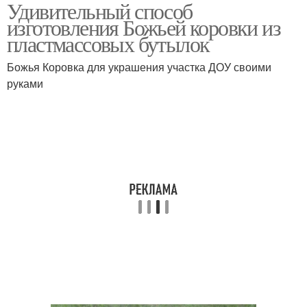
Удивительный способ
Поделки из
Коровка из донышек
изготовления Божьей коровки из
пластиковой бутылки
пластмассовых бутылок
Божья Коровка для украшения участка ДОУ своими
руками
Пластиковая бутылка