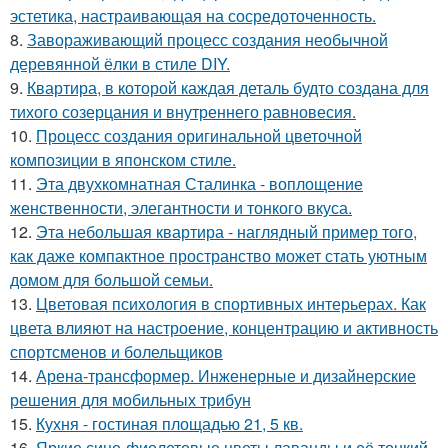
эстетика, настраивающая на сосредоточенность.
8.
Завораживающий процесс создания необычной
деревянной ёлки в стиле DIY.
9.
Квартира, в которой каждая деталь будто создана для
тихого созерцания и внутреннего равновесия.
10.
Процесс создания оригинальной цветочной
композиции в японском стиле.
11.
Эта двухкомнатная Сталинка - воплощение
женственности, элегантности и тонкого вкуса.
12.
Эта небольшая квартира - наглядный пример того,
как даже компактное пространство может стать уютным
домом для большой семьи.
13.
Цветовая психология в спортивных интерьерах. Как
цвета влияют на настроение, концентрацию и активность
спортсменов и болельщиков
14.
Арена-трансформер. Инженерные и дизайнерские
решения для мобильных трибун
15.
Кухня - гостиная площадью 21, 5 кв.
16.
Яркие сине-фиолетовые цветы лаванды и её тонкий,