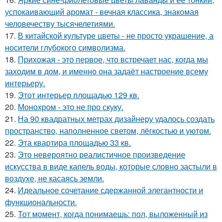
успокаивающий аромат - вечная классика, знакомая
человечеству тысячелетиями.
17.
В китайской культуре цветы - не просто украшение, а
носители глубокого символизма.
18.
Прихожая - это первое, что встречает нас, когда мы
заходим в дом, и именно она задаёт настроение всему
интерьеру.
19.
Этот интерьер площадью 129 кв.
20.
Монохром - это не про скуку.
21.
На 90 квадратных метрах дизайнеру удалось создать
пространство, наполненное светом, лёгкостью и уютом.
22.
Эта квартира площадью 33 кв.
23.
Это невероятно реалистичное произведение
искусства в виде капель воды, которые словно застыли в
воздухе, не касаясь земли.
24.
Идеальное сочетание сдержанной элегантности и
функциональности.
25.
Тот момент, когда понимаешь: пол, выложенный из