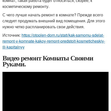
комнат, такая работа будет относиться, скорее, к
косметическому ремонту.
С чего лучше начать ремонт в комнате? Прежде всего
следует продумать внешний вид помещения. Для этого
нужно четко распланировать свои действия.
Источник:
https://otoplen-dom.ru/stati/kak-samomu-sdelat-
remont-v-komnate-kakoy-remont-predstoit-kosmeticheskiy-
ili-kapitalnyy
Видео ремонт Комнаты Своими
Руками.