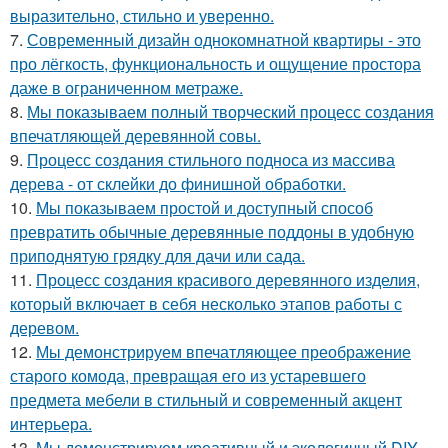
выразительно, стильно и уверенно.
7.
Современный дизайн однокомнатной квартиры - это
про лёгкость, функциональность и ощущение простора
даже в ограниченном метраже.
8.
Мы показываем полный творческий процесс создания
впечатляющей деревянной совы.
9.
Процесс создания стильного подноса из массива
дерева - от склейки до финишной обработки.
10.
Мы показываем простой и доступный способ
превратить обычные деревянные поддоны в удобную
приподнятую грядку для дачи или сада.
11.
Процесс создания красивого деревянного изделия,
который включает в себя несколько этапов работы с
деревом.
12.
Мы демонстрируем впечатляющее преображение
старого комода, превращая его из устаревшего
предмета мебели в стильный и современный акцент
интерьера.
13.
Мы демонстрируем креативный и экологичный DIY -