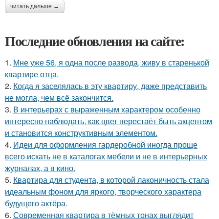
читать дальше →
Последние обновления на сайте:
1.
Мне уже 56, я одна после развода, живу в старенькой
квартире отца.
2.
Когда я заселялась в эту квартиру, даже представить
не могла, чем всё закончится.
3.
В интерьерах с выраженным характером особенно
интересно наблюдать, как цвет перестаёт быть акцентом
и становится конструктивным элементом.
4.
Идеи для оформления гардеробной иногда проще
всего искать не в каталогах мебели и не в интерьерных
журналах, а в кино.
5.
Квартира для студента, в которой лаконичность стала
идеальным фоном для яркого, творческого характера
будущего актёра.
6.
Современная квартира в тёмных тонах выглядит