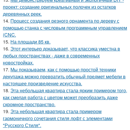
проект: создание оригинальных полочек из остатков
деревянных реек.
14.
Процесс создания резного орнамента по дереву с
помощью станка с числовым программным управлением
(CNC.
15.
На площади 85 кв.
16.
Этот интерьер доказывает, что классика уместна в
любых пространствах - даже в современных
новостройках.
17.
Мы показываем, как с помощью простой техники
декупажа можно превратить обычный предмет мебели в
настоящее произведение искусства.
18.
Эта небольшая квартира стала ярким примером того,
как смелая работа с цветом может преобразить даже
скромное пространство.
19.
Эта небольшая квартира стала примером
гармоничного сочетания стиля лофт с элементами
"Русского Стиля".