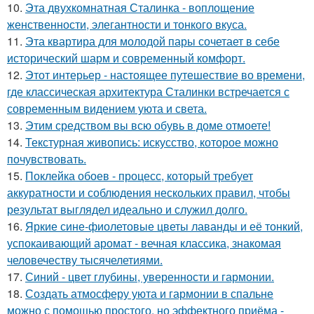
10.
Эта двухкомнатная Сталинка - воплощение
женственности, элегантности и тонкого вкуса.
11.
Эта квартира для молодой пары сочетает в себе
исторический шарм и современный комфорт.
12.
Этот интерьер - настоящее путешествие во времени,
где классическая архитектура Сталинки встречается с
современным видением уюта и света.
13.
Этим средством вы всю обувь в доме отмоете!
14.
Текстурная живопись: искусство, которое можно
почувствовать.
15.
Поклейка обоев - процесс, который требует
аккуратности и соблюдения нескольких правил, чтобы
результат выглядел идеально и служил долго.
16.
Яркие сине-фиолетовые цветы лаванды и её тонкий,
успокаивающий аромат - вечная классика, знакомая
человечеству тысячелетиями.
17.
Синий - цвет глубины, уверенности и гармонии.
18.
Создать атмосферу уюта и гармонии в спальне
можно с помощью простого, но эффектного приёма -