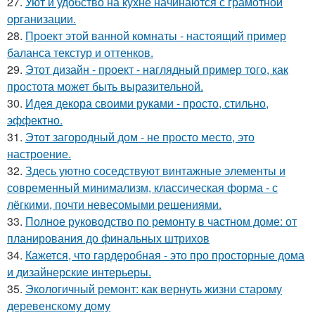
27.
Уют и удобство на кухне начинаются с грамотной
организации.
28.
Проект этой ванной комнаты - настоящий пример
баланса текстур и оттенков.
29.
Этот дизайн - проект - наглядный пример того, как
простота может быть выразительной.
30.
Идея декора своими руками - просто, стильно,
эффектно.
31.
Этот загородный дом - не просто место, это
настроение.
32.
Здесь уютно соседствуют винтажные элементы и
современный минимализм, классическая форма - с
лёгкими, почти невесомыми решениями.
33.
Полное руководство по ремонту в частном доме: от
планирования до финальных штрихов
34.
Кажется, что гардеробная - это про просторные дома
и дизайнерские интерьеры.
35.
Экологичный ремонт: как вернуть жизни старому
деревенскому дому