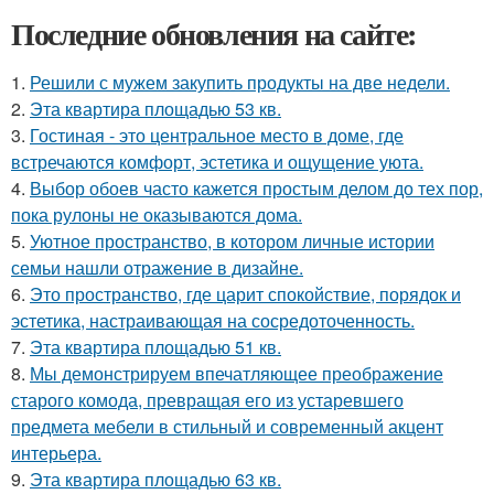
Последние обновления на сайте:
1.
Решили с мужем закупить продукты на две недели.
2.
Эта квартира площадью 53 кв.
3.
Гостиная - это центральное место в доме, где
встречаются комфорт, эстетика и ощущение уюта.
4.
Выбор обоев часто кажется простым делом до тех пор,
пока рулоны не оказываются дома.
5.
Уютное пространство, в котором личные истории
семьи нашли отражение в дизайне.
6.
Это пространство, где царит спокойствие, порядок и
эстетика, настраивающая на сосредоточенность.
7.
Эта квартира площадью 51 кв.
8.
Мы демонстрируем впечатляющее преображение
старого комода, превращая его из устаревшего
предмета мебели в стильный и современный акцент
интерьера.
9.
Эта квартира площадью 63 кв.