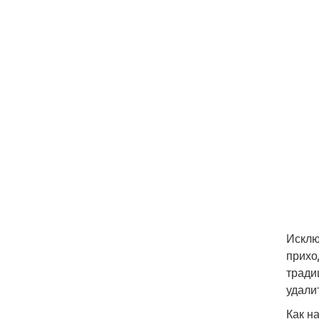
Исклю
прихо
тради
удали
Как н