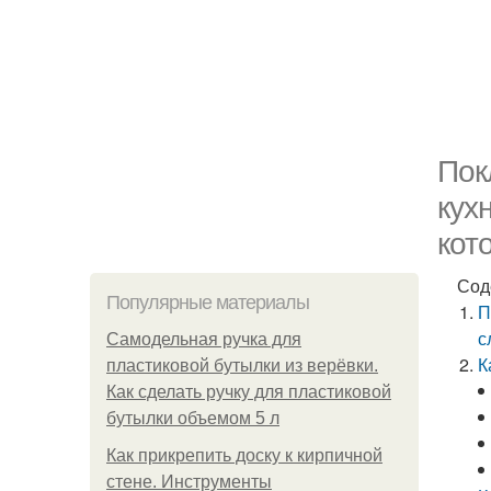
Пок
кух
кот
Сод
Популярные материалы
П
с
Самодельная ручка для
К
пластиковой бутылки из верёвки.
Как сделать ручку для пластиковой
бутылки объемом 5 л
Как прикрепить доску к кирпичной
стене. Инструменты