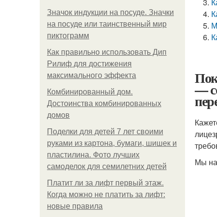
К
Значок индукции на посуде. Значки
К
на посуде или таинственный мир
М
пиктограмм
К
Как правильно использовать Дип
Рилиф для достижения
Пок
максимального эффекта
— с
Комбинированный дом.
пер
Достоинства комбинированных
домов
Кажет
Поделки для детей 7 лет своими
лицез
руками из картона, бумаги, шишек и
требо
пластилина. Фото лучших
Мы на
самоделок для семилетних детей
Платит ли за лифт первый этаж.
Когда можно не платить за лифт:
новые правила