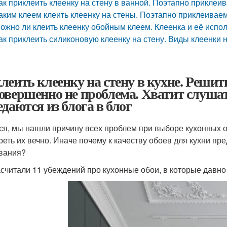
ак приклеить клеенку на стену в ванной. Поэтапно приклеи
аким клеем клеить клеенку на стены. Поэтапно приклеиваем
ожно ли клеить клеенку обойным клеем. Клеенка и её испо
ак приклеить силиконовую клеенку на стену. Виды клеенки н
леить клеенку на стену в кухне. Решит
овершенно не проблема. Хватит слушат
едаются из блога в блог
ся, мы нашли причину всех проблем при выборе кухонных 
реть их вечно. Иначе почему к качеству обоев для кухни п
вания?
считали 11 убеждений про кухонные обои, в которые давно