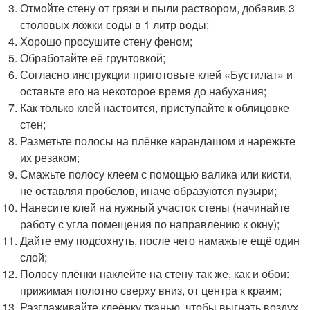
Отмойте стену от грязи и пыли раствором, добавив 3
столовых ложки соды в 1 литр воды;
Хорошо просушите стену феном;
Обработайте её грунтовкой;
Согласно инструкции приготовьте клей «Бустилат» и
оставьте его на некоторое время до набухания;
Как только клей настоится, приступайте к облицовке
стен;
Разметьте полосы на плёнке карандашом и нарежьте
их резаком;
Смажьте полосу клеем с помощью валика или кисти,
не оставляя пробелов, иначе образуются пузыри;
Нанесите клей на нужный участок стены (начинайте
работу с угла помещения по направлению к окну);
Дайте ему подсохнуть, после чего намажьте ещё один
слой;
Полосу плёнки наклейте на стену так же, как и обои:
прижимая полотно сверху вниз, от центра к краям;
Разглаживайте клеёнку тканью, чтобы выгнать воздух