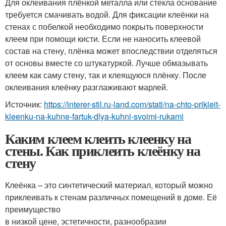
Для оклеивания плёнкой металла или стекла основание
требуется смачивать водой. Для фиксации клеёнки на
стенах с побелкой необходимо покрыть поверхности
клеем при помощи кисти. Если не наносить клеевой
состав на стену, плёнка может впоследствии отделяться
от основы вместе со штукатуркой. Лучше обмазывать
клеем как саму стену, так и клеящуюся плёнку. После
оклеивания клеёнку разглаживают марлей.
Источник:
https://interer-stil.ru-land.com/stati/na-chto-prikleit-
kleenku-na-kuhne-fartuk-dlya-kuhni-svoimi-rukami
Каким клеем клеить клеенку на
стены. Как приклеить клеёнку на
стену
Клеёнка – это синтетический материал, который можно
приклеивать к стенам различных помещений в доме. Её
преимущество
в низкой цене, эстетичности, разнообразии