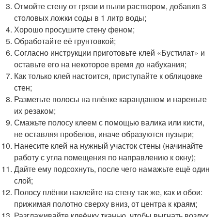
Отмойте стену от грязи и пыли раствором, добавив 3
столовых ложки соды в 1 литр воды;
Хорошо просушите стену феном;
Обработайте её грунтовкой;
Согласно инструкции приготовьте клей «Бустилат» и
оставьте его на некоторое время до набухания;
Как только клей настоится, приступайте к облицовке
стен;
Разметьте полосы на плёнке карандашом и нарежьте
их резаком;
Смажьте полосу клеем с помощью валика или кисти,
не оставляя пробелов, иначе образуются пузыри;
Нанесите клей на нужный участок стены (начинайте
работу с угла помещения по направлению к окну);
Дайте ему подсохнуть, после чего намажьте ещё один
слой;
Полосу плёнки наклейте на стену так же, как и обои:
прижимая полотно сверху вниз, от центра к краям;
Разглаживайте клеёнку тканью, чтобы выгнать воздух