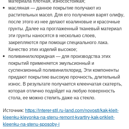
материала плотная, износостойкая;
масляная — данное покрытие получают из
растительных масел. Для его получения варят олифу,
после этого из нее делают коалиновые и красочные
грунты. Далее на проглаженный тканевый материал
эти грунты наносятся в несколько слоев,
закрепляются при помощи специального лака.
Качество этих изделий высокое;
поливинилхлоридная — для производства этих
покрытий применяется эмульсионный и
суспензионный поливинилхлорид. Эти компоненты
придают покрытию высокую прочность, длительный
износ. В результате получается клеенчатая скатерть,
которая отлично подойдет на любую поверхность
стола, ее можно стелить даже на стекло.
Источник:
https://interer-stil.ru-land.com/novosti/kak-kleit-
kleenku-kleyonka-na-stenu-remont-kvartiry-kak-prikleit-
kleenku-na-stenu-sposoby-i