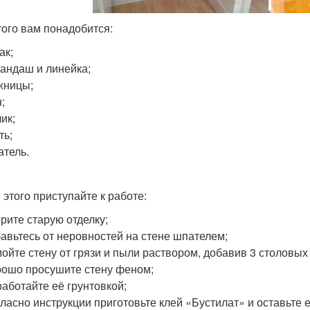
того вам понадобится:
ак;
андаш и линейка;
жницы;
;
ик;
ть;
тель.
 этого приступайте к работе:
рите старую отделку;
авьтесь от неровностей на стене шпателем;
ойте стену от грязи и пыли раствором, добавив 3 столовых
ошо просушите стену феном;
аботайте её грунтовкой;
ласно инструкции приготовьте клей «Бустилат» и оставьте 