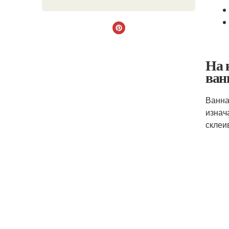
На 
ван
Ванна
изнач
склеи