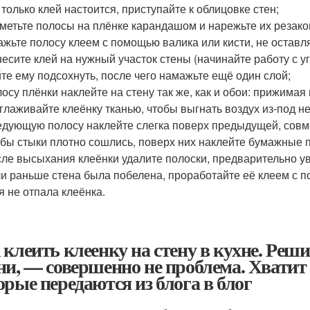
 только клей настоится, приступайте к облицовке стен;
метьте полосы на плёнке карандашом и нарежьте их резако
жьте полосу клеем с помощью валика или кисти, не оставл
есите клей на нужный участок стены (начинайте работу с у
те ему подсохнуть, после чего намажьте ещё один слой;
осу плёнки наклейте на стену так же, как и обои: прижимая 
глаживайте клеёнку тканью, чтобы выгнать воздух из-под не
дующую полосу наклейте слегка поверх предыдущей, совм
бы стыки плотно сошлись, поверх них наклейте бумажные 
ле высыхания клеёнки удалите полоски, предварительно у
и раньше стена была побелена, проработайте её клеем с 
я не отпала клеёнка.
 клеить клеенку на стену в кухне. Реши
ни, — совершенно не проблема. Хватит
орые передаются из блога в блог