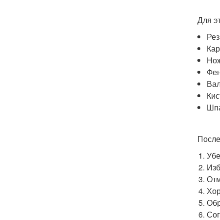
Для э
Рез
Кар
Но
Фен
Вал
Кис
Шпа
После
Убе
Изб
Отм
Хор
Обр
Сог