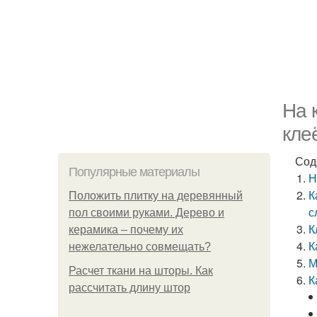
На 
кле
Сод
Популярные материалы
Н
К
Положить плитку на деревянный
с
пол своими руками. Дерево и
К
керамика – почему их
К
нежелательно совмещать?
М
Расчет ткани на шторы. Как
К
рассчитать длину штор