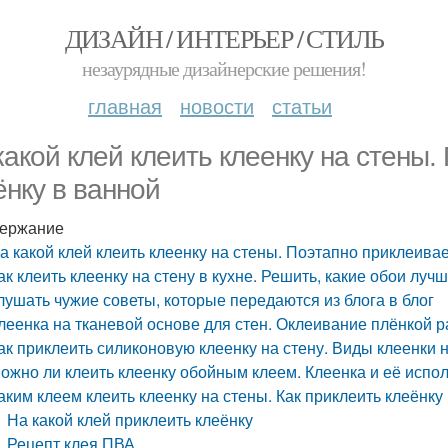
ДИЗАЙН / ИНТЕРЬЕР / СТИЛЬ
незаурядные дизайнерские решения!
главная
новости
статьи
какой клей клеить клеенку на стены
ёнку в ванной
ержание
а какой клей клеить клеенку на стены. Поэтапно приклеива
ак клеить клеенку на стену в кухне. Решить, какие обои лу
лушать чужие советы, которые передаются из блога в блог
леенка на тканевой основе для стен. Оклеивание плёнкой 
ак приклеить силиконовую клеенку на стену. Виды клеенки н
ожно ли клеить клеенку обойным клеем. Клеенка и её испо
аким клеем клеить клеенку на стены. Как приклеить клеёнку 
На какой клей приклеить клеёнку
Рецепт клея ПВА