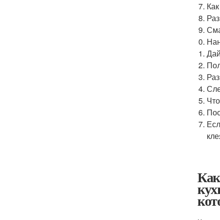
Как
Раз
Сма
Нан
Дай
Пол
Раз
Сле
Что
Пос
Есл
кле
Как
кух
кот