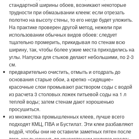
стандартной ширины обоев, возникают некоторые
трудности при обмазывании клеем: если отрезать
полотно на высоту стены, то его негде будет уложить.
На практике проверен другой метод, нежели при
использовании обычных видов обоев: следует
тщательно промерить, прикидывая по стенам всю
ширину, так, чтобы более узкие места приходились на
углы. Напуски для стыков делают небольшими, по 2-3
см.
предварительно очистить, отмыть и отодрать до
основания старые обои, а крепко «сидящие»
красочные слои промывают раствором соды с водой
из расчета 3 столовых ложек питьевой соды на 1 л
теплой воды; затем стенам дают хорошенько
просушиться.
из множества промышленных клеев, лучше всего
подходят КМЦ, ПВА и Бустилат. Эти клеи разбавляют
водой, чтобы они не оставили заметных пятен после
того, как высохнут, до консистенции жидкого масла;