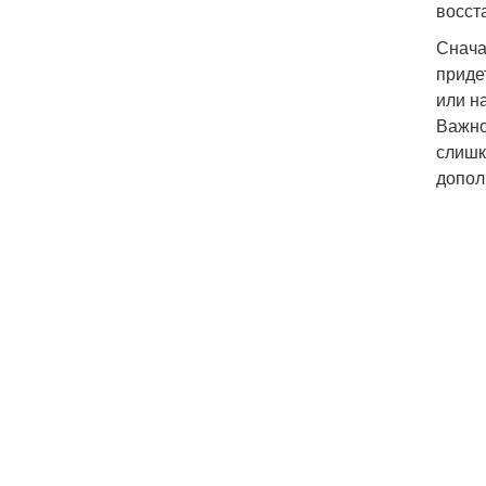
восст
Снача
приде
или н
Важно
слишк
допол