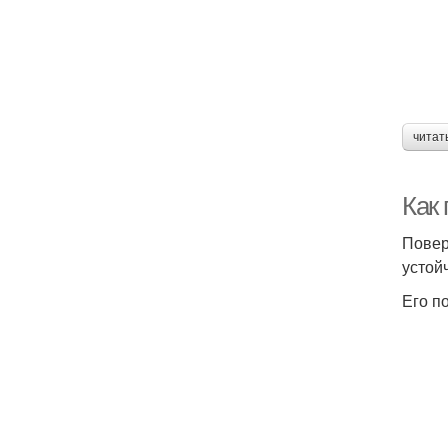
читат
Как
Повер
устой
Его п