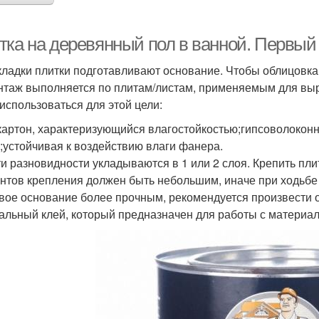
тка на деревянный пол в ванной. Первый
кладки плитки подготавливают основание. Чтобы облицовка
нтаж выполняется по плитам/листам, применяемым для выр
 использоваться для этой цели:
картон, характеризующийся влагостойкостью;гипсоволокон
;устойчивая к воздействию влаги фанера.
ти разновидности укладываются в 1 или 2 слоя. Крепить пл
нтов крепления должен быть небольшим, иначе при ходьбе 
вое основание более прочным, рекомендуется произвести о
альный клей, который предназначен для работы с материа