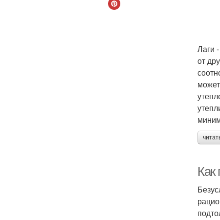
Лаги 
от др
соотн
может
утепл
утепл
миним
читат
Как
Безус
рацио
подто