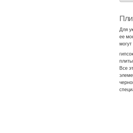
Пли
Для у
ее мо
могут
гипсо
плиты
Все э
элеме
черно
специ