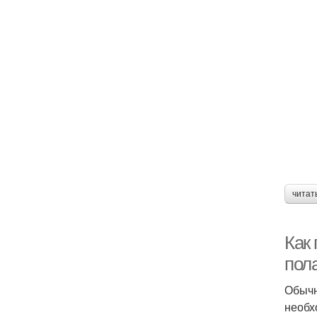
читат
Как
пол
Обычн
необх