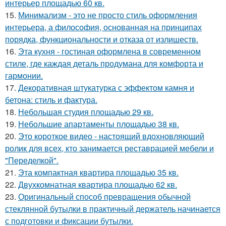
интерьер площадью 60 кв.
15.
Минимализм - это не просто стиль оформления
интерьера, а философия, основанная на принципах
порядка, функциональности и отказа от излишеств.
16.
Эта кухня - гостиная оформлена в современном
стиле, где каждая деталь продумана для комфорта и
гармонии.
17.
Декоративная штукатурка с эффектом камня и
бетона: стиль и фактура.
18.
Небольшая студия площадью 29 кв.
19.
Небольшие апартаменты площадью 38 кв.
20.
Это короткое видео - настоящий вдохновляющий
ролик для всех, кто занимается реставрацией мебели и
"Переделкой".
21.
Эта компактная квартира площадью 35 кв.
22.
Двухкомнатная квартира площадью 62 кв.
23.
Оригинальный способ превращения обычной
стеклянной бутылки в практичный держатель начинается
с подготовки и фиксации бутылки.