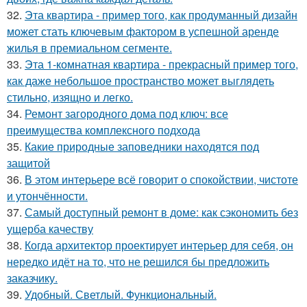
32.
Эта квартира - пример того, как продуманный дизайн
может стать ключевым фактором в успешной аренде
жилья в премиальном сегменте.
33.
Эта 1-комнатная квартира - прекрасный пример того,
как даже небольшое пространство может выглядеть
стильно, изящно и легко.
34.
Ремонт загородного дома под ключ: все
преимущества комплексного подхода
35.
Какие природные заповедники находятся под
защитой
36.
В этом интерьере всё говорит о спокойствии, чистоте
и утончённости.
37.
Самый доступный ремонт в доме: как сэкономить без
ущерба качеству
38.
Когда архитектор проектирует интерьер для себя, он
нередко идёт на то, что не решился бы предложить
заказчику.
39.
Удобный. Светлый. Функциональный.