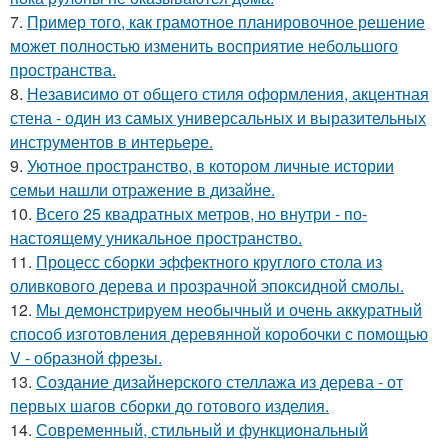
7.
Пример того, как грамотное планировочное решение
может полностью изменить восприятие небольшого
пространства.
8.
Независимо от общего стиля оформления, акцентная
стена - один из самых универсальных и выразительных
инструментов в интерьере.
9.
Уютное пространство, в котором личные истории
семьи нашли отражение в дизайне.
10.
Всего 25 квадратных метров, но внутри - по-
настоящему уникальное пространство.
11.
Процесс сборки эффектного круглого стола из
оливкового дерева и прозрачной эпоксидной смолы.
12.
Мы демонстрируем необычный и очень аккуратный
способ изготовления деревянной коробочки с помощью
V - образной фрезы.
13.
Создание дизайнерского стеллажа из дерева - от
первых шагов сборки до готового изделия.
14.
Современный, стильный и функциональный