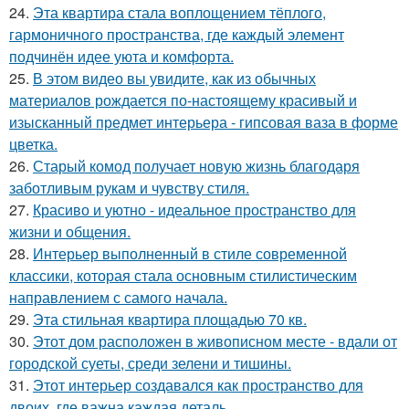
24.
Эта квартира стала воплощением тёплого,
гармоничного пространства, где каждый элемент
подчинён идее уюта и комфорта.
25.
В этом видео вы увидите, как из обычных
материалов рождается по-настоящему красивый и
изысканный предмет интерьера - гипсовая ваза в форме
цветка.
26.
Старый комод получает новую жизнь благодаря
заботливым рукам и чувству стиля.
27.
Красиво и уютно - идеальное пространство для
жизни и общения.
28.
Интерьер выполненный в стиле современной
классики, которая стала основным стилистическим
направлением с самого начала.
29.
Эта стильная квартира площадью 70 кв.
30.
Этот дом расположен в живописном месте - вдали от
городской суеты, среди зелени и тишины.
31.
Этот интерьер создавался как пространство для
двоих, где важна каждая деталь.