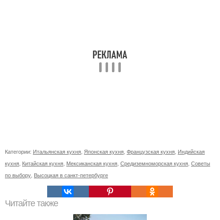
Категории:
Итальянская кухня
,
Японская кухня
,
Французская кухня
,
Индийская
кухня
,
Китайская кухня
,
Мексиканская кухня
,
Средиземноморская кухня
,
Советы
по выбору
,
Высоцкая в санкт-петербурге
Читайте также