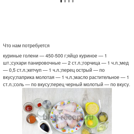
Что нам потребуется
куриные голени — 450-500 г;яйцо куриное — 1
шт.;сухари панировочные — 2 ст.л.;горчица — 1 ч.л.;мед
— 0,5 ст.л.;кетчуп — 1 ч.л.;перец острый — по
вкусу;паприка молотая — 1 ч.л.;масло растительное — 1
ст.л.;соль — по вкусу;перец черный молотый — по вкусу.