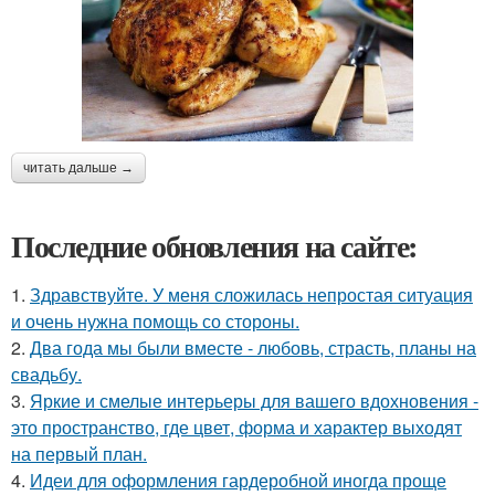
читать дальше →
Последние обновления на сайте:
1.
Здравствуйте. У меня сложилась непростая ситуация
и очень нужна помощь со стороны.
2.
Два года мы были вместе - любовь, страсть, планы на
свадьбу.
3.
Яркие и смелые интерьеры для вашего вдохновения -
это пространство, где цвет, форма и характер выходят
на первый план.
4.
Идеи для оформления гардеробной иногда проще