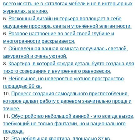
всего искать не в каталогах мебели и не в интерьерных
журналах, а в кино.
5.
Роскошный дизайн интерьера воплощает в себе
ощущение простора, света и утончённой элегантности.
6.
Розовое настроение во всей своей глубине и
многогранности раскрывается.
7.
Обновлённая ванная комната получилась светлой,
аккуратной и очень уютной.
8.
Квартира, в которой каждая деталь будто создана для
тихого созерцания и внутреннего равновесия.
9.
Небольшое, но невероятно уютное пространство
площадью 26 кв.
10.
Процесс создания самодельного приспособления,
которое делает работу с деревом значительно проще и
точнее.
11.
Обустройство небольшой ванной - это всегда вызов,
требующий не только фантазии, но и рационального
подхода.
12.
Эта небольшая квартира, площадью 37 кв.