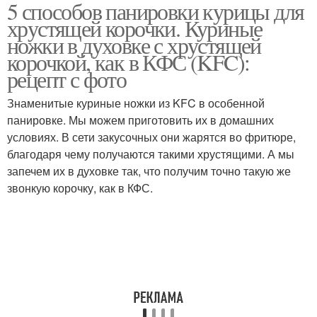
5 способов панировки курицы для
Филе на луковой
Филе с картошкой
хрустящей корочки. Куриные
подушке
ножки в духовке с хрустящей
корочкой, как в КФС (KFC):
рецепт с фото
Филе с грибами
Филе со шпинатом
Знаменитые куриные ножки из KFC в особенной
панировке. Мы можем приготовить их в домашних
условиях. В сети закусочных они жарятся во фритюре,
благодаря чему получаются такими хрустящими. А мы
запечем их в духовке так, что получим точно такую же
звонкую корочку, как в КФС.