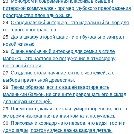
23.
Монохром и современная классика в бывшей
питерской коммуналке - пример глубокого преображения
пространства площадью 85 кв.
24.
Скандинавский интерьер - это идеальный выбор для
гостевого пространства.
25.
Дала шкафу второй шанс - и он буквально заиграл
новой жизнью!
26.
Очень необычный интерьер для семьи в стиле
марокко - это настоящее погружение в атмосферу
восточной сказки.
27.
Создание стола начинается не с чертежей, а с
выбора правильной древесины.
28.
Таким образом, если в вашей квартире есть
маленький балкон, не спешите превращать его в склад
для ненужных вещей.
29.
Посмотрите, какая светлая, умиротворённая, но в то
же время изысканная ванная комната получилась!
30.
Прихожая и коридор - это первое, что видят гости и
домочадцы, поэтому здесь важна каждая деталь.