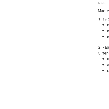
глаз.
Масте
выр
нар
теп