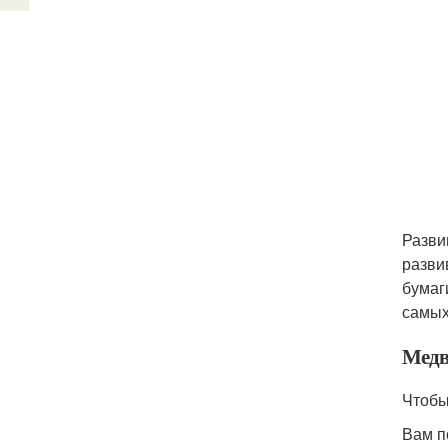
Разви
разви
бумаг
самых
Медв
Чтобы
Вам п