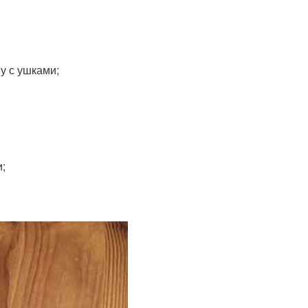
у с ушками;
и;