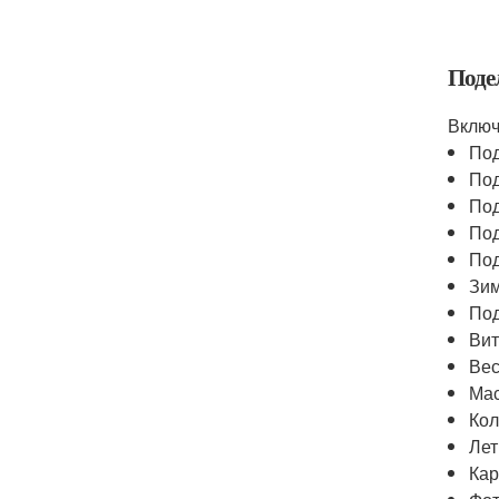
Поде
Включ
Под
Под
Под
Под
Под
Зим
Под
Вит
Вес
Мас
Кол
Лет
Кар