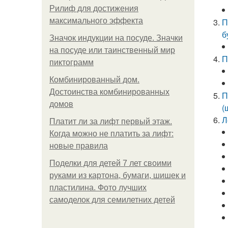
Рилиф для достижения
максимального эффекта
П
б
Значок индукции на посуде. Значки
на посуде или таинственный мир
П
пиктограмм
Комбинированный дом.
Достоинства комбинированных
П
домов
(
Л
Платит ли за лифт первый этаж.
Когда можно не платить за лифт:
новые правила
Поделки для детей 7 лет своими
руками из картона, бумаги, шишек и
пластилина. Фото лучших
самоделок для семилетних детей