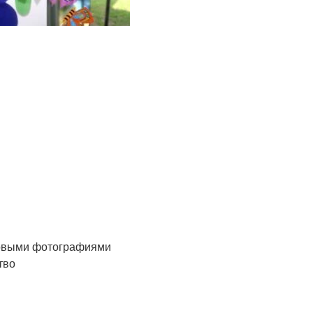
говыми фотографиями
тво