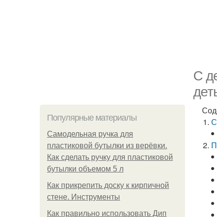
С д
дет
Сод
Популярные материалы
С
Самодельная ручка для
П
пластиковой бутылки из верёвки.
Как сделать ручку для пластиковой
бутылки объемом 5 л
Как прикрепить доску к кирпичной
стене. Инструменты
Как правильно использовать Дип