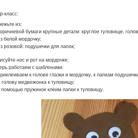
р-класс:
ежьте из:
коричневой бумаги крупные детали: круглое туловище, голов
из белой мордочку;
из розовой: подушечки для лапок;
исуйте нос и рот на мордочке;
ерь работаем с шаблонами:
приклеиваем к голове глазки и мордочку, к лапкам подушечк
а голову медвежонка к туловищу;
с помощью пружинок клеим лапки к туловищу.