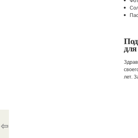
Фот
Сол
Пас
Под
для
Здрав
своег
лет. 
⇦