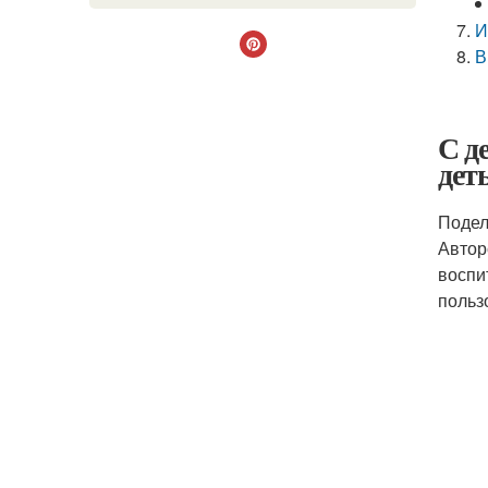
И
В
С д
дет
Подел
Автор
воспи
польз