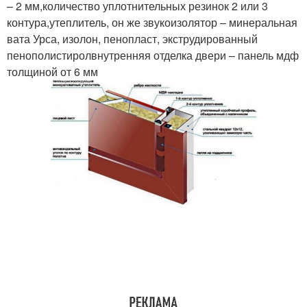
– 2 мм,количество уплотнительных резинок 2 или 3
контура,утеплитель, он же звукоизолятор – минеральная
вата Урса, изолон, пенопласт, экструдированный
Двери в дом
Пластиковая дверь
пенополистиролвнутренняя отделка двери – панель мдф
толщиной от 6 мм