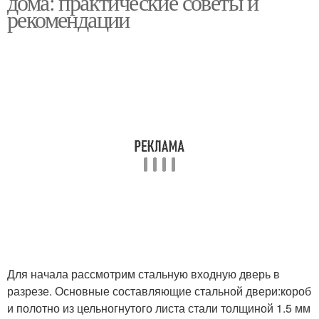
дома: практические советы и
рекомендации
Двери с окном
Межкомнатные двери
Входная дверь
Дверь в частный дом
Дом с терморазрывом
Уличные двери
Для начала рассмотрим стальную входную дверь в
разрезе. Основные составляющие стальной двери:короб
Дом со стеклом
Стекло для дверей
и полотно из цельногнутого листа стали толщиной 1.5 мм