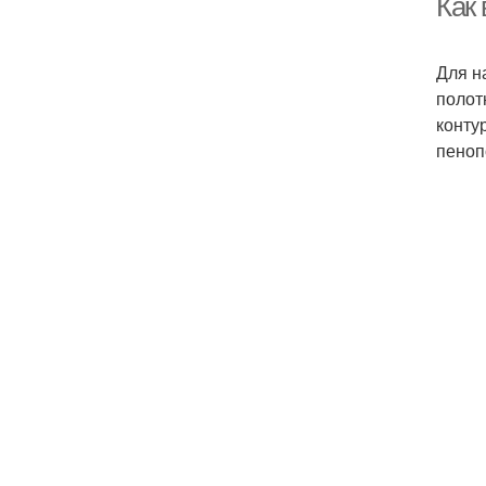
Как
Для н
полот
конту
пеноп