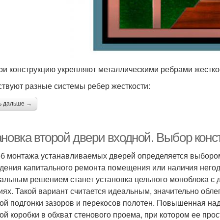
ри конструкцию укрепляют металлическими ребрами жестко
твуют разные системы ребер жесткости:
ь дальше →
ановка второй двери входной. Выбор конс
б монтажа устанавливаемых дверей определяется выбором
дения капитального ремонта помещения или наличия негод
альным решением станет установка цельного моноблока с д
иях. Такой вариант считается идеальным, значительно об
ой подгонки зазоров и перекосов полотен. Повышенная над
ой коробки в обхват стенового проема, при котором ее про