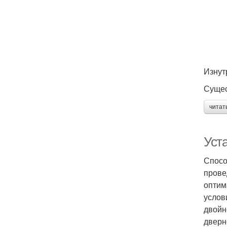
Изнут
Сущес
читат
Уст
Спосо
прове
оптим
услов
двойн
дверн