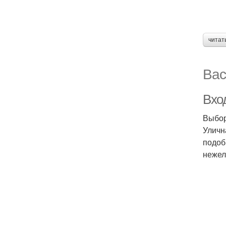
читат
Вас
Вхо
Выбор
Уличн
подоб
нежел