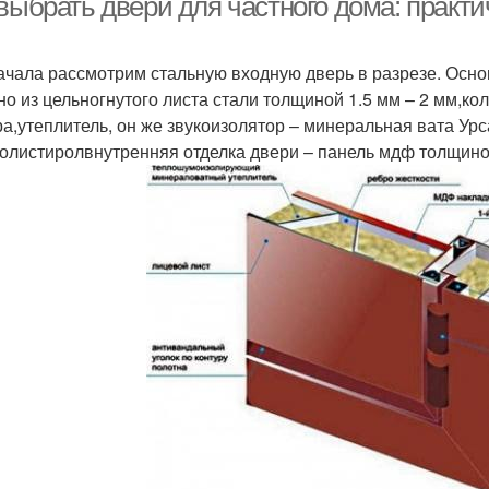
 выбрать двери для частного дома: практ
ачала рассмотрим стальную входную дверь в разрезе. Осн
но из цельногнутого листа стали толщиной 1.5 мм – 2 мм,ко
ра,утеплитель, он же звукоизолятор – минеральная вата Урс
олистиролвнутренняя отделка двери – панель мдф толщино