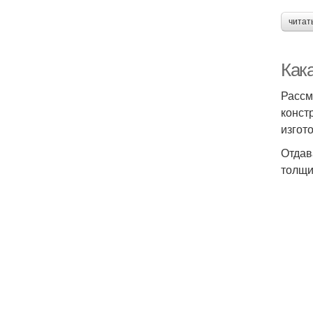
читат
Как
Рассм
конст
изгот
Отдав
толщи