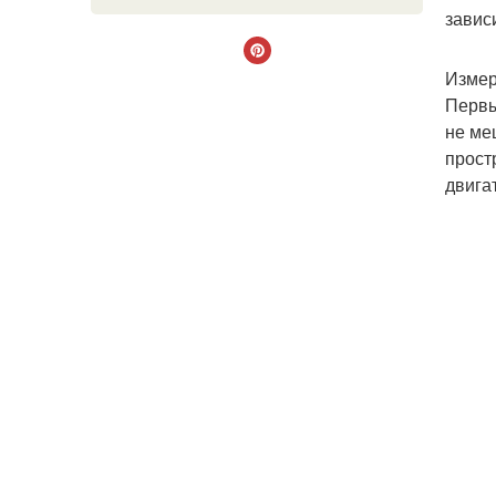
завис
Измер
Первы
не ме
прост
двига