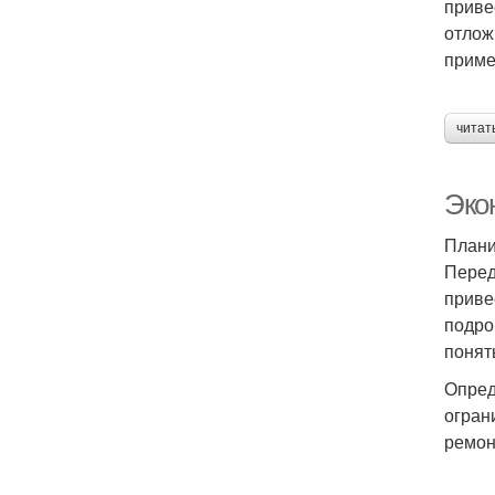
приве
отлож
приме
читат
Эко
Плани
Перед
приве
подро
понят
Опред
огран
ремон