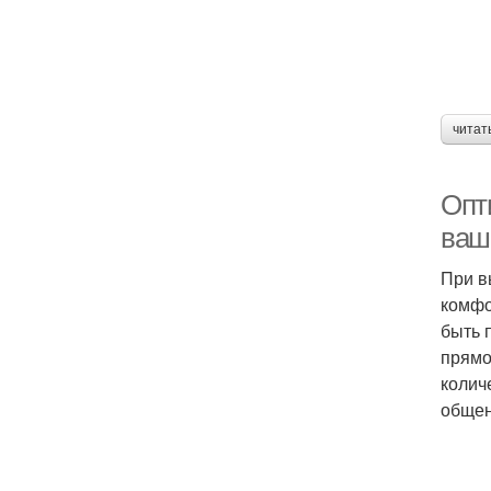
читат
Опт
ваш
При в
комфо
быть 
прямо
колич
общен