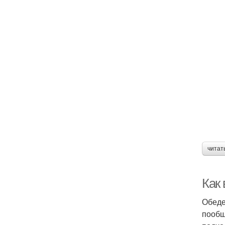
читат
Как
Обеде
пообщ