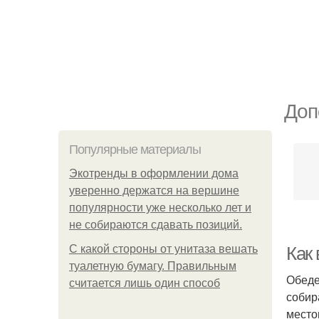
Доп
Популярные материалы
Экотренды в оформлении дома
уверенно держатся на вершине
популярности уже несколько лет и
не собираются сдавать позиций.
С какой стороны от унитаза вешать
Как
туалетную бумагу. Правильным
Обеде
считается лишь один способ
собир
место