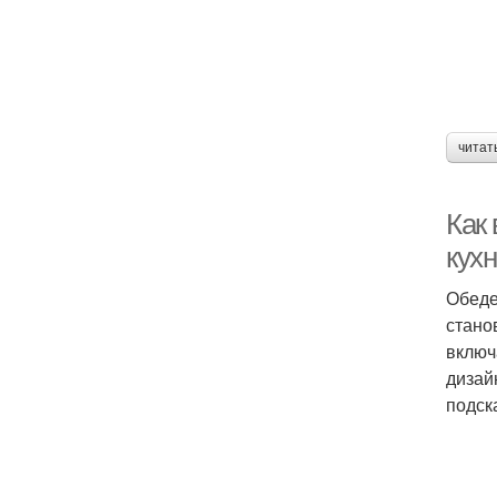
читат
Как
кух
Обеде
стано
включ
дизай
подск