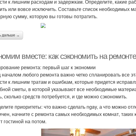
сти к лишним расходам и задержкам. Определите, какие ра
ить или вовсе исключить. Составьте список необходимых ма
рную сумму, которую вы готовы потратить.
ь дальше →
номим вместе: как сэкономить на ремонт
рование ремонта: первый шаг к экономии
 началом любого ремонта важно четко спланировать все эт
сти к лишним тратам и ошибкам, которые придется исправля
бной сметы, в которой указывают все необходимые матери
ь, сколько средств потребуется, и где можно сэкономить.
елите приоритеты: что важно сделать ngay, а что можно от
ичен, начните с ремонта самых необходимых комнат, таких к
т гостиной на потом.