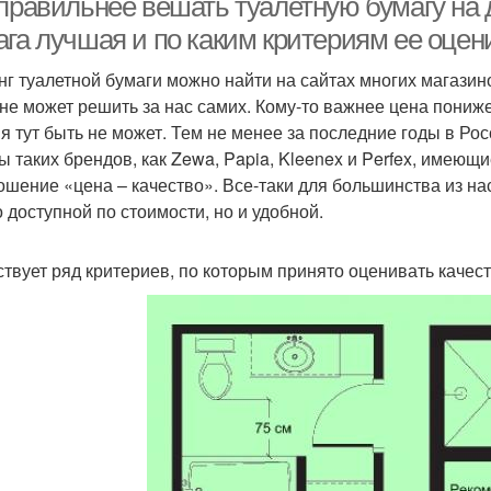
 правильнее вешать туалетную бумагу на 
ага лучшая и по каким критериям ее оцен
нг туалетной бумаги можно найти на сайтах многих магазинов
 не может решить за нас самих. Кому-то важнее цена пониже,
я тут быть не может. Тем не менее за последние годы в Р
ы таких брендов, как Zewa, Papia, Kleenex и Perfex, имею
ошение «цена – качество». Все-таки для большинства из на
о доступной по стоимости, но и удобной.
твует ряд критериев, по которым принято оценивать качест