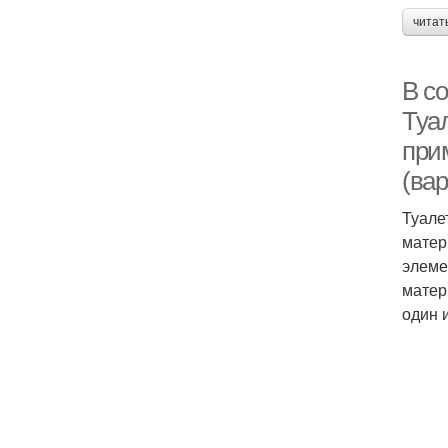
читат
В с
Туа
при
(ва
Туале
матер
элеме
матер
один 