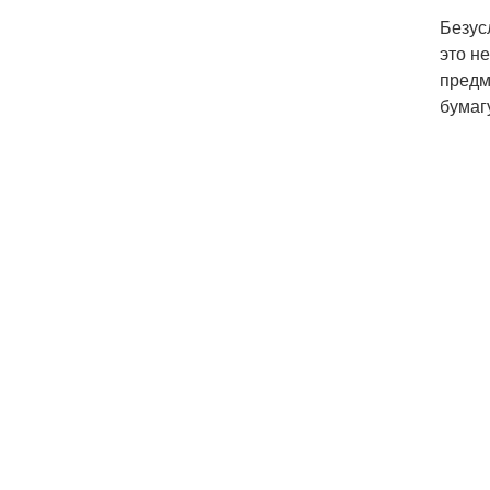
Безус
это н
предм
бумаг