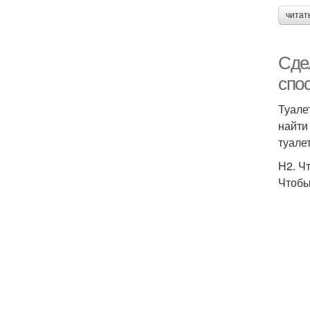
читат
Сде
спо
Туале
найти
туале
H2. Ч
Чтобы