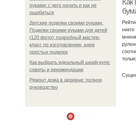
Как
руками: с чего начать и как не
бум
ошибиться
Рейти
Детские поделки своими руками.
никто
Поделки своими руками для детей
мнени
(120 фото): подробный мастер-
рулон
класс по изготовлению, идеи
соотн
простых поделок
тольк
Как выбрать идеальный шкаф-купе:
советы и рекомендации
Сущес
Ремонт дома в деревне: полное
руководство