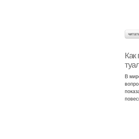
читат
Как
туа
В мир
вопро
показ
повес