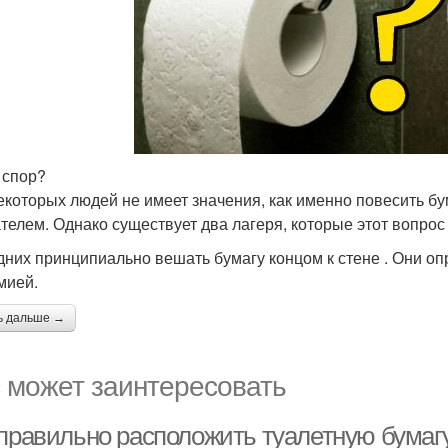
 спор?
екоторых людей не имеет значения, как именно повесить бум
телем. Однако существует два лагеря, которые этот вопро
дних принципиально вешать бумагу концом к стене . Они о
мией.
ь дальше →
 может заинтересовать
 правильно расположить туалетную бумагу