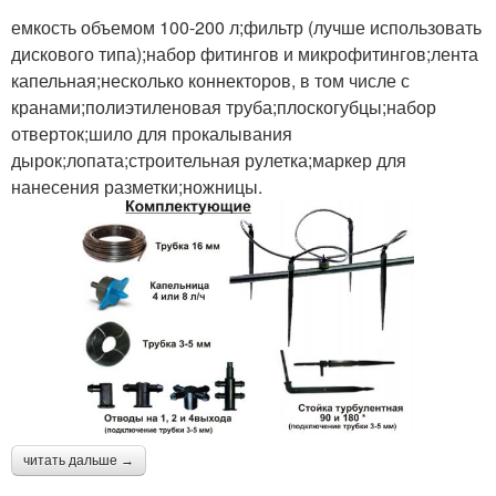
емкость объемом 100-200 л;фильтр (лучше использовать
дискового типа);набор фитингов и микрофитингов;лента
капельная;несколько коннекторов, в том числе с
кранами;полиэтиленовая труба;плоскогубцы;набор
отверток;шило для прокалывания
дырок;лопата;строительная рулетка;маркер для
нанесения разметки;ножницы.
читать дальше →