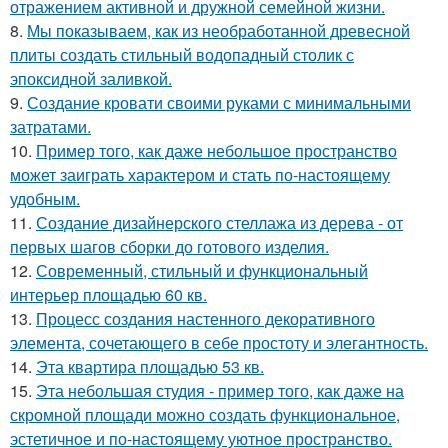
отражением активной и дружной семейной жизни.
8.
Мы показываем, как из необработанной древесной
плиты создать стильный водопадный столик с
эпоксидной заливкой.
9.
Создание кровати своими руками с минимальными
затратами.
10.
Пример того, как даже небольшое пространство
может заиграть характером и стать по-настоящему
удобным.
11.
Создание дизайнерского стеллажа из дерева - от
первых шагов сборки до готового изделия.
12.
Современный, стильный и функциональный
интерьер площадью 60 кв.
13.
Процесс создания настенного декоративного
элемента, сочетающего в себе простоту и элегантность.
14.
Эта квартира площадью 53 кв.
15.
Эта небольшая студия - пример того, как даже на
скромной площади можно создать функциональное,
эстетичное и по-настоящему уютное пространство.