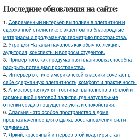
Последние обновления на сайте:
1.
Современный интерьер выполнен в элегантной и
сдержанной стилистике с акцентом на благородные
материалы и продуманную геометрию пространства.
2.
Утро для Натальи началось как обычно: лекция,
аудитория, конспекты и вопросы студентов.
3.
Пример того, как продуманная планировка способна
раскрыть потенциал пространства.
4.
Интерьер в стиле американской классики сочетает в
себе сдержанную элегантность, комфорт и практичность.
5.
Атмосферная кухня - гостиная выполнена в тёплой и
гармоничной цветовой палитре, где натуральные
оттенки создают ощущение уюта и спокойствия.
6.
Спальня - это особое пространство в доме,
предназначенное для отдыха, восстановления сил и
уединения.
7.
Яркий, красочный интерьер этой квартиры стал