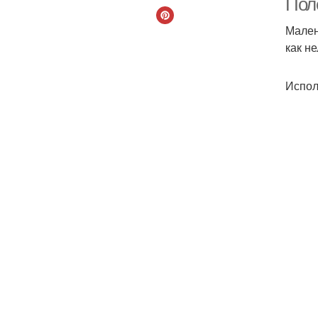
Пол
Мален
как не
Испол