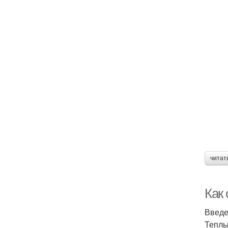
читат
Как
Введ
Теплы