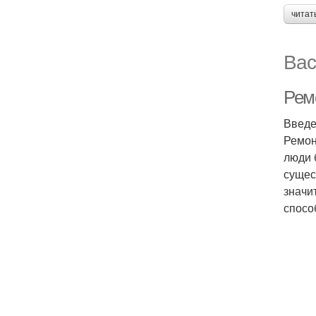
читат
Вас
Рем
Введ
Ремон
люди 
сущес
значи
спосо