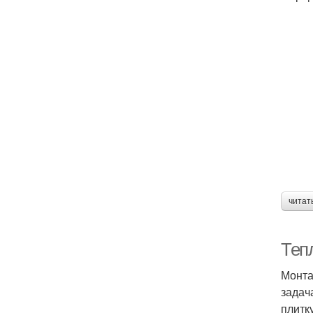
читат
Теп
Монта
задач
плитк