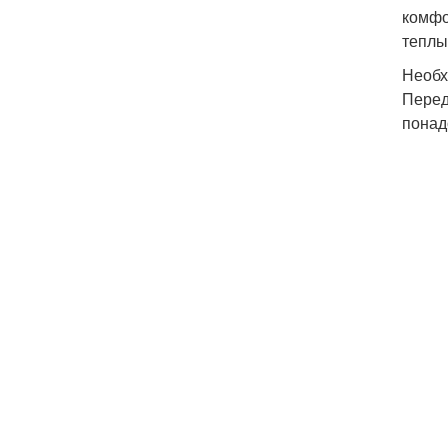
комфо
теплы
Необх
Перед
понад