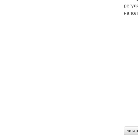
регул
напол
читат