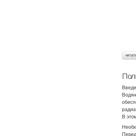
читат
Пол
Введ
Водян
обесп
радиа
В это
Необх
Перед