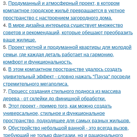
3.
Продуманный и атмосферный проект, в котором
компактное городское жильё превращается в уютное
пространство с настроением загородного дома.
4.
В мире дизайна интерьера существует множество
советов и рекомендаций, которые обещают преобразить
ваше жилище.
5.
Проект уютной и продуманной квартиры для молодой
семьи, где каждая деталь работает на гармонию,
комфорт и функциональность.
6.
В этом компактном пространстве удалось создать
удивительный эффект - словно нажать "Пауза" посреди
стремительного мегаполиса.
7.
Процесс создания стильного подноса из массива
дерева - от склейки до финишной обработки.
8.
Этот проект - пример того, как можно создать
универсальное, стильное и функциональное
пространство, подходящее для самых разных жильцов.
9.
Обустройство небольшой ванной - это всегда вызов,
требующий не только фантазии, но и рационального