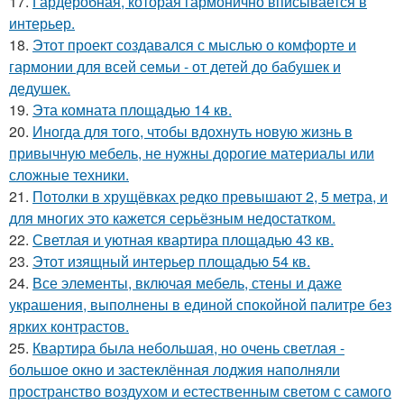
17.
Гардеробная, которая гармонично вписывается в
интерьер.
18.
Этот проект создавался с мыслью о комфорте и
гармонии для всей семьи - от детей до бабушек и
дедушек.
19.
Эта комната площадью 14 кв.
20.
Иногда для того, чтобы вдохнуть новую жизнь в
привычную мебель, не нужны дорогие материалы или
сложные техники.
21.
Потолки в хрущёвках редко превышают 2, 5 метра, и
для многих это кажется серьёзным недостатком.
22.
Светлая и уютная квартира площадью 43 кв.
23.
Этот изящный интерьер площадью 54 кв.
24.
Все элементы, включая мебель, стены и даже
украшения, выполнены в единой спокойной палитре без
ярких контрастов.
25.
Квартира была небольшая, но очень светлая -
большое окно и застеклённая лоджия наполняли
пространство воздухом и естественным светом с самого