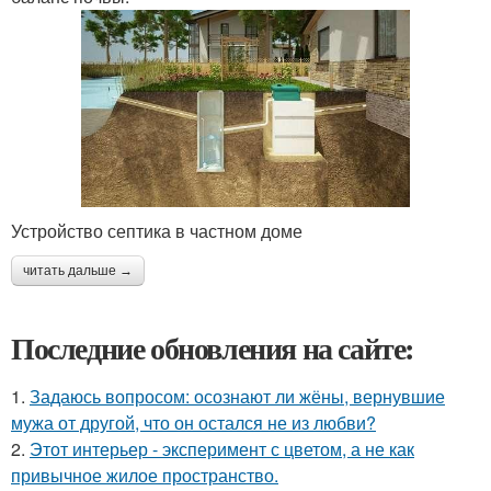
Устройство септика в частном доме
читать дальше →
Последние обновления на сайте:
1.
Задаюсь вопросом: осознают ли жёны, вернувшие
мужа от другой, что он остался не из любви?
2.
Этот интерьер - эксперимент с цветом, а не как
привычное жилое пространство.