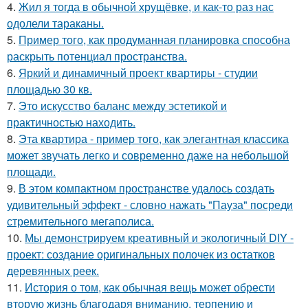
4.
Жил я тогда в обычной хрущёвке, и как-то раз нас
одолели тараканы.
5.
Пример того, как продуманная планировка способна
раскрыть потенциал пространства.
6.
Яркий и динамичный проект квартиры - студии
площадью 30 кв.
7.
Это искусство баланс между эстетикой и
практичностью находить.
8.
Эта квартира - пример того, как элегантная классика
может звучать легко и современно даже на небольшой
площади.
9.
В этом компактном пространстве удалось создать
удивительный эффект - словно нажать "Пауза" посреди
стремительного мегаполиса.
10.
Мы демонстрируем креативный и экологичный DIY -
проект: создание оригинальных полочек из остатков
деревянных реек.
11.
История о том, как обычная вещь может обрести
вторую жизнь благодаря вниманию, терпению и