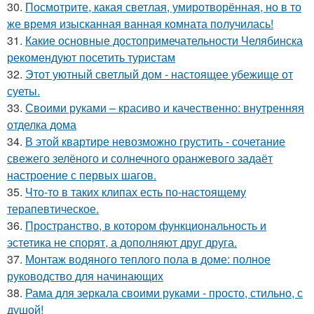
30.
Посмотрите, какая светлая, умиротворённая, но в то
же время изысканная ванная комната получилась!
31.
Какие основные достопримечательности Челябинска
рекомендуют посетить туристам
32.
Этот уютный светлый дом - настоящее убежище от
суеты.
33.
Своими руками – красиво и качественно: внутренняя
отделка дома
34.
В этой квартире невозможно грустить - сочетание
свежего зелёного и солнечного оранжевого задаёт
настроение с первых шагов.
35.
Что-то в таких клипах есть по-настоящему
терапевтическое.
36.
Пространство, в котором функциональность и
эстетика не спорят, а дополняют друг друга.
37.
Монтаж водяного теплого пола в доме: полное
руководство для начинающих
38.
Рама для зеркала своими руками - просто, стильно, с
душой!