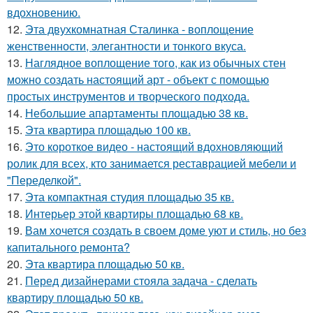
вдохновению.
12.
Эта двухкомнатная Сталинка - воплощение
женственности, элегантности и тонкого вкуса.
13.
Наглядное воплощение того, как из обычных стен
можно создать настоящий арт - объект с помощью
простых инструментов и творческого подхода.
14.
Небольшие апартаменты площадью 38 кв.
15.
Эта квартира площадью 100 кв.
16.
Это короткое видео - настоящий вдохновляющий
ролик для всех, кто занимается реставрацией мебели и
"Переделкой".
17.
Эта компактная студия площадью 35 кв.
18.
Интерьер этой квартиры площадью 68 кв.
19.
Вам хочется создать в своем доме уют и стиль, но без
капитального ремонта?
20.
Эта квартира площадью 50 кв.
21.
Перед дизайнерами стояла задача - сделать
квартиру площадью 50 кв.