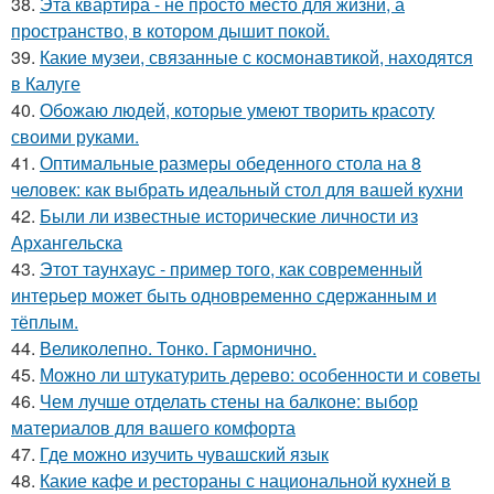
38.
Эта квартира - не просто место для жизни, а
пространство, в котором дышит покой.
39.
Какие музеи, связанные с космонавтикой, находятся
в Калуге
40.
Обожаю людей, которые умеют творить красоту
своими руками.
41.
Оптимальные размеры обеденного стола на 8
человек: как выбрать идеальный стол для вашей кухни
42.
Были ли известные исторические личности из
Архангельска
43.
Этот таунхаус - пример того, как современный
интерьер может быть одновременно сдержанным и
тёплым.
44.
Великолепно. Тонко. Гармонично.
45.
Можно ли штукатурить дерево: особенности и советы
46.
Чем лучше отделать стены на балконе: выбор
материалов для вашего комфорта
47.
Где можно изучить чувашский язык
48.
Какие кафе и рестораны с национальной кухней в