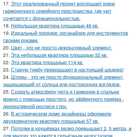
17.
Этот реализованный проект воплощает идею
гармоничного семейного пространства, где уют
сочетается с функциональностью.
18.
Небольшая квартира площадью 46 кв.
19.
Идеальный порядок: органайзер для инструментов
своими руками.
20.
Цвет - это не просто декоративный элемент.
21.
Эта небольшая квартира площадью 32 кв.
22.
Эта квартира площадью 114 кв.
23.
Старую тумбу превращают в настоящий шедевр!
24.
Шторы - это не просто функциональный элемент,
защищающий от солнца или посторонних взглядов.
25.
Создать атмосферу уюта и гармонии в спальне
можно с помощью простого, но эффектного приёма -
декоративной росписи стен.
26.
В историческом доме дизайнеры оформили
двухкомнатную квартиру площадью 57 кв.
27.
Потолки в хрущёвках редко превышают 2, 5 метра, и
для многих это кажется серьёзным недостатком.