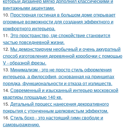
который дизайнер мягко дополнил классическими и
винтажными акцентами.
10.
Просторная гостиная в большом доме открывает
огромные возможности для создания эффектного и
комфортного интерьера.
11.
Это пространство, где спокойствие становится
частью повседневной жизни.
12.
Мы демонстрируем необычный и очень аккуратный
способ изготовления деревянной коробочки с помощью
V - образной фрезы.
13.
Минимализм - это не просто стиль оформления
интерьера, а философия, основанная на принципах
порядка, функциональности и отказа от излишеств.
14.
Современный и изысканный интерьер московской
квартиры площадью 140 кв.
15.
Детальный процесс нанесения декоративного
покрытия с утонченным шелковистым эффектом.
16.
Стиль бохо - это настоящий гимн свободе и
самовыражению.