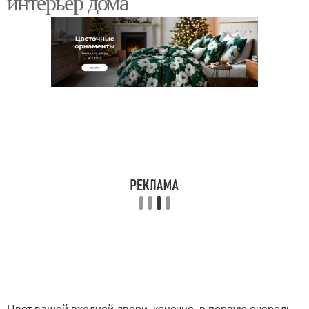
интерьер дома
Желтая входная дверь
Входные двери
Двери с цветом
Двери в тон
Дверь со стеной
Двери в цвет
Черная дверь
Бежевая дверь
Цвет вашей входной двери, конечно, в первую очередь