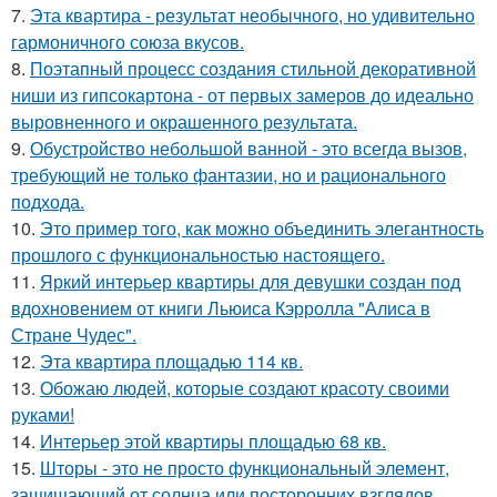
7.
Эта квартира - результат необычного, но удивительно
гармоничного союза вкусов.
8.
Поэтапный процесс создания стильной декоративной
ниши из гипсокартона - от первых замеров до идеально
выровненного и окрашенного результата.
9.
Обустройство небольшой ванной - это всегда вызов,
требующий не только фантазии, но и рационального
подхода.
10.
Это пример того, как можно объединить элегантность
прошлого с функциональностью настоящего.
11.
Яркий интерьер квартиры для девушки создан под
вдохновением от книги Льюиса Кэрролла "Алиса в
Стране Чудес".
12.
Эта квартира площадью 114 кв.
13.
Обожаю людей, которые создают красоту своими
руками!
14.
Интерьер этой квартиры площадью 68 кв.
15.
Шторы - это не просто функциональный элемент,
защищающий от солнца или посторонних взглядов.