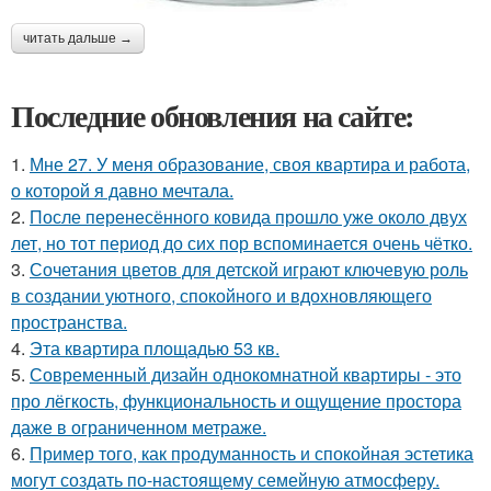
читать дальше →
Последние обновления на сайте:
1.
Мне 27. У меня образование, своя квартира и работа,
о которой я давно мечтала.
2.
После перенесённого ковида прошло уже около двух
лет, но тот период до сих пор вспоминается очень чётко.
3.
Сочетания цветов для детской играют ключевую роль
в создании уютного, спокойного и вдохновляющего
пространства.
4.
Эта квартира площадью 53 кв.
5.
Современный дизайн однокомнатной квартиры - это
про лёгкость, функциональность и ощущение простора
даже в ограниченном метраже.
6.
Пример того, как продуманность и спокойная эстетика
могут создать по-настоящему семейную атмосферу.