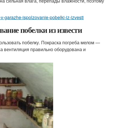
шна сильная влага, перепады влажности, поэтому
l-v-garazhe-ispolzovanie-pobelki-iz-izvesti
вание побелки из извести
пользовать побелку. Покраска погреба мелом —
, а вентиляция правильно оборудована и