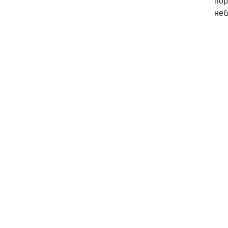
пор
неб