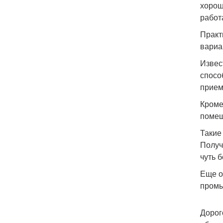
хорош
работ
Практ
вариа
Извес
спосо
прием
Кроме
помещ
Такие
Получ
чуть 
Еще о
промы
Дорог