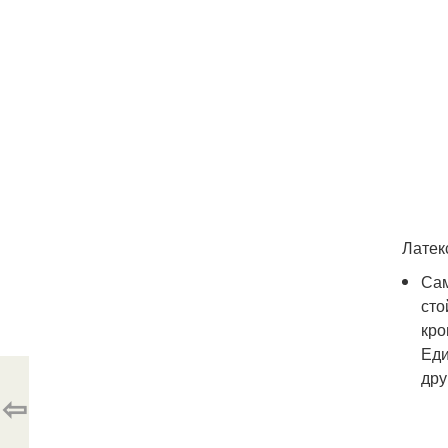
Латек
Сам
сто
кро
Еди
дру
⇦