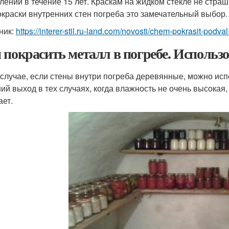
лении в течение 15 лет. Краскам на жидком стекле не стра
окраски внутренних стен погреба это замечательный выбор.
ник:
https://interer-stil.ru-land.com/novosti/chem-pokrasit-podva
 покрасить металл в погребе. Использо
 случае, если стены внутри погреба деревянные, можно ис
ий выход в тех случаях, когда влажность не очень высокая
ает.