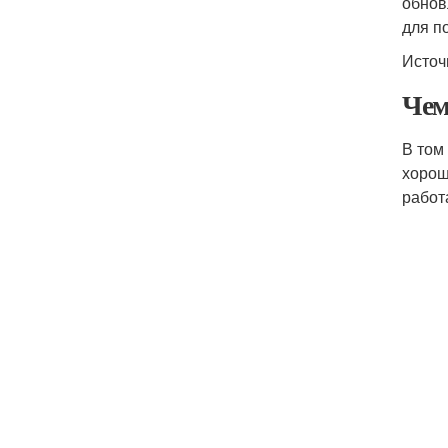
обнов
для п
Источ
Чем
В том
хорош
работ