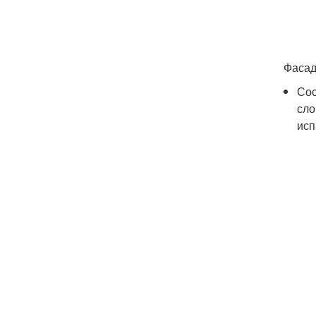
Фасад
Сос
сло
исп