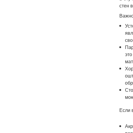
стен 
Важно
Уст
явл
сво
Пар
это
мат
Хор
ошт
обр
Сто
мою
Если 
Акр