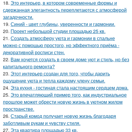
18.
Это интерьер, в котором современные формы и
сдержанная элегантность переплетаются с атмосферой
загадочности.
19.
Синий - цвет глубины, уверенности и гармонии.
20.
Проект небольшой студии площадью 25 кв.
21.
Создать атмосферу уюта и гармонии в спальне
можно с помощью простого, но эффектного приёма -
декоративной росписи стен.
22.
Вам хочется создать в своем доме уют и стиль, но без
капитального ремонта?
23.
Этот интерьер создан для того, чтобы дарить
ощущение уюта и тепла каждому члену семьи.
24.
Эта кухня - гостиная стала настоящим сердцем дома.
25.
Это впечатляющий пример того, как индустриальное
прошлое может обрести новую жизнь в уютном жилом
пространстве.
26.
Старый комод получает новую жизнь благодаря
заботливым рукам и чувству стиля.
27.
Эта квартира площадью 33 кв.