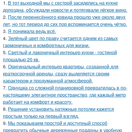
1.
В тот выходной мы с сестрой засиделись на кухне
допоздна, обсуждали новости и потягивали лёгкое вино.
2.
После перенесённого ковида прошло уже около двух
лет, но тот период до сих пор вспоминается очень чётко.
3.
Я понимала ведь всё.
4.
Зелёный цвет по праву считается одним из самых
гармоничных и комфортных для жизни.
5.
Светлый и лаконичный интерьер кухни - гостиной
площадью 20 кв.
6.
Оригинальный интерьер квартиры, созданной для
краткосрочной аренды, сразу выделяется своим
характером и продуманной атмосферой.
7.
Однушка со сложной планировкой превратилась в по-
настоящему элегантное пространство, где каждый метр
работает на комфорт и красоту.
8.
Решение установить натяжные потолки кажется
простым только на первый взгляд.
9.
Мы показываем простой и доступный способ
превратить обычные деревянные поддоны в удобную