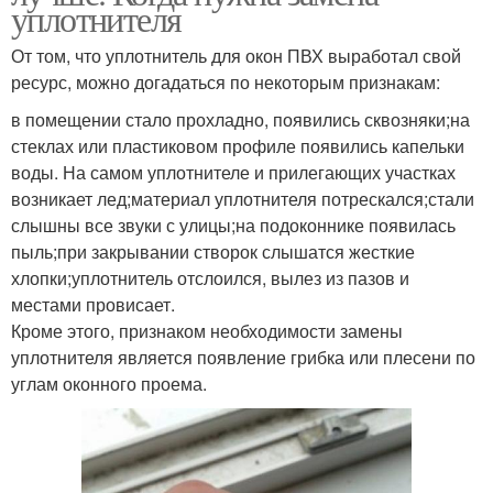
уплотнителя
От том, что уплотнитель для окон ПВХ выработал свой
ресурс, можно догадаться по некоторым признакам:
в помещении стало прохладно, появились сквозняки;на
стеклах или пластиковом профиле появились капельки
воды. На самом уплотнителе и прилегающих участках
возникает лед;материал уплотнителя потрескался;стали
слышны все звуки с улицы;на подоконнике появилась
пыль;при закрывании створок слышатся жесткие
хлопки;уплотнитель отслоился, вылез из пазов и
местами провисает.
Кроме этого, признаком необходимости замены
уплотнителя является появление грибка или плесени по
углам оконного проема.