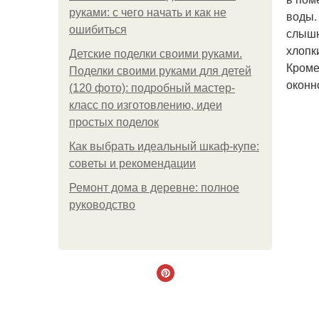
руками: с чего начать и как не
воды.
ошибиться
слышн
хлопк
Детские поделки своими руками.
Кроме
Поделки своими руками для детей
оконн
(120 фото): подробный мастер-
класс по изготовлению, идеи
простых поделок
Как выбрать идеальный шкаф-купе:
советы и рекомендации
Ремонт дома в деревне: полное
руководство