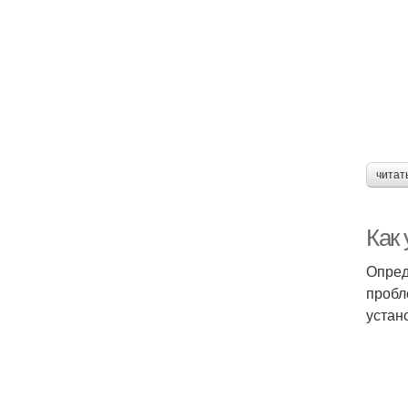
читат
Как 
Опред
пробл
устан