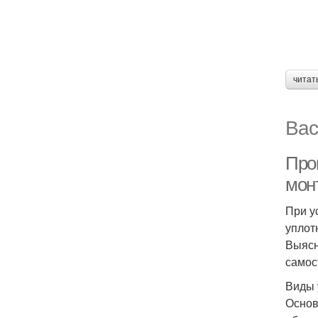
читат
Вас
Прок
мон
При у
уплот
Выясн
самос
Виды 
Основ