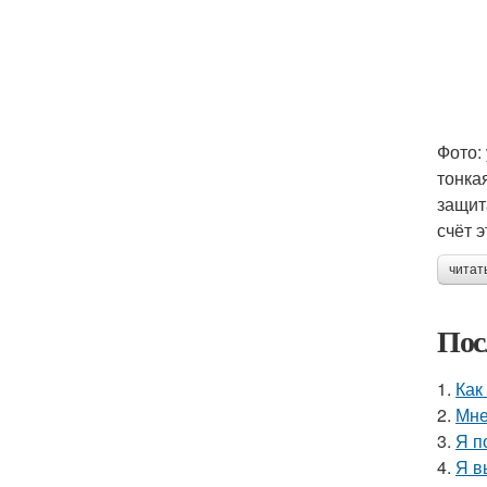
Фото:
тонка
защит
счёт 
читат
Пос
1.
Как
2.
Мне
3.
Я п
4.
Я в