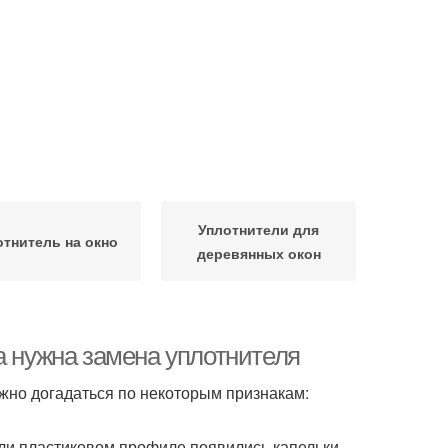
Уплотнители для
отнитель на окно
деревянных окон
а нужна замена уплотнителя
ожно догадаться по некоторым признакам:
или пластиковом профиле появились капельки