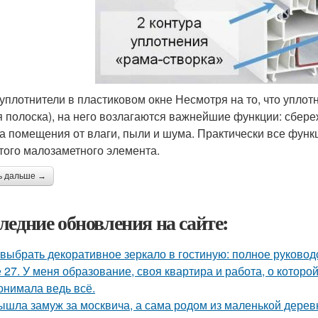
 уплотнители в пластиковом окне Несмотря на то, что уплотн
я полоска), на него возлагаются важнейшие функции: сбер
а помещения от влаги, пыли и шума. Практически все функц
этого малозаметного элемента.
ь дальше →
ледние обновления на сайте:
 выбрать декоративное зеркало в гостиную: полное руково
 27. У меня образование, своя квартира и работа, о которой
онимала ведь всё.
ышла замуж за москвича, а сама родом из маленькой дерев