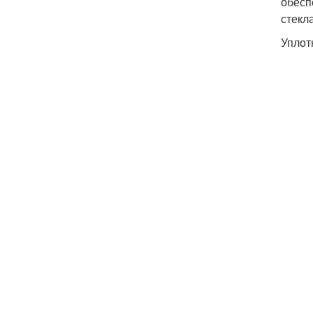
обесп
стекл
Уплот