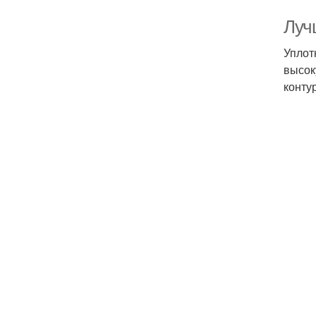
Луч
Уплот
высок
конту