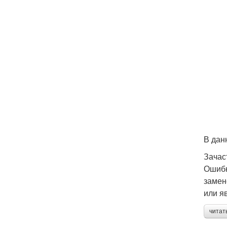
В дан
Зачас
Ошибк
замен
или я
читат