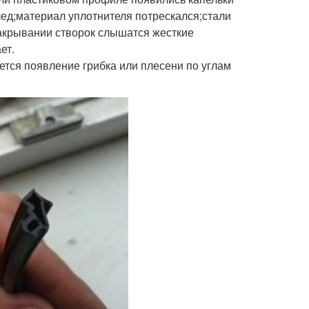
лед;материал уплотнителя потрескался;стали
закрывании створок слышатся жесткие
ет.
ется появление грибка или плесени по углам