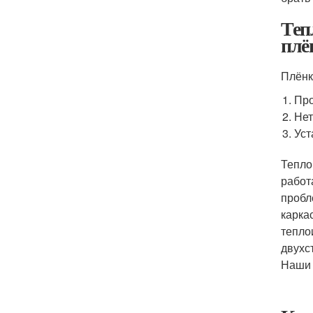
Теп
плё
Плёнк
Пр
Нет
Уст
Тепло
работ
пробл
карка
тепло
двухс
Наши 