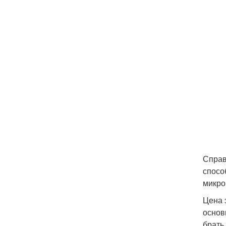
Справ
спосо
микро
Цена 
основ
брать