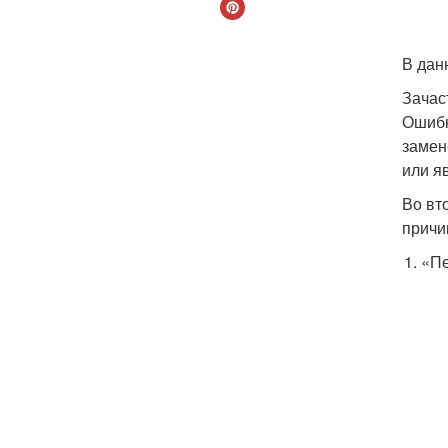
В дан
Зачас
Ошибк
замен
или я
Во вт
причи
«Пе