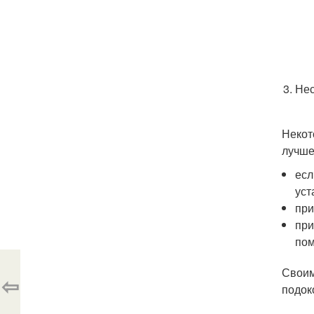
Нес
Некот
лучше
есл
уст
при
при
пом
Своим
⇦
подок