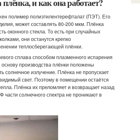
 плёнка, и как она работает?
жен полимер полиэтилентерефталат (ПЭТ). Его
делия, может составлять 80-200 мкм. Плёнка
ть оконного стекла. То есть при случайных
колками, они останутся крепко
именении теплосберегающей плёнки.
левого сплава способом плазменного испарения
В основу производства плёнки положены
ь солнечное излучение. Плёнка не пропускает
видимый свет. Поэтому в помещении остаётся
тепла. Плёнка их преломляет и возвращает назад
Ф части солнечного спектра не проникают в