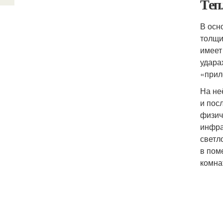
Теп
В осн
толщи
имеет
удара
«прил
На не
и пос
физич
инфра
светл
в пом
комна