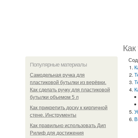
Как
Сод
Популярные материалы
К
Т
Самодельная ручка для
Т
пластиковой бутылки из верёвки.
К
Как сделать ручку для пластиковой
бутылки объемом 5 л
Как прикрепить доску к кирпичной
У
стене. Инструменты
В
Как правильно использовать Дип
Рилиф для достижения