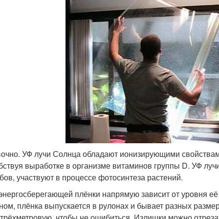
очно. УФ лучи Солнца обладают ионизирующими свойствам
бствуя выработке в организме витаминов группы D. УФ луч
бов, участвуют в процессе фотосинтеза растений.
энергосберегающей плёнки напрямую зависит от уровня её
ном, плёнка выпускается в рулонах и бывает разных размер
 трёхметровую, чтобы не ошибиться. Излишки можно отреза