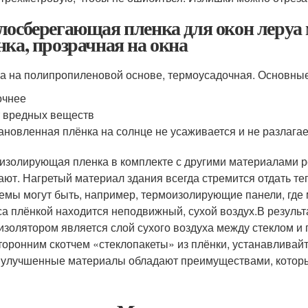
лосберегающая пленка для окон леруа
нка, прозрачная на окна
а на полипропиленовой основе, термоусадочная. Основны
очнее
 вредных веществ
ановленная плёнка на солнце не усаживается и не разлагае
изолирующая пленка в комплекте с другими материалами 
ают. Нагретый материал здания всегда стремится отдать те
емы могут быть, например, термоизолирующие панели, где 
са плёнкой находится неподвижный, сухой воздух.В результ
изолятором является слой сухого воздуха между стеклом и 
торонним скотчем «стеклопакеты» из плёнки, устанавливайт
улучшенные материалы обладают преимуществами, которы