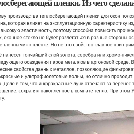
лосберегающей пленки. Из чего сделана
ову производства теплосберегающей пленки для окон поло
на, которая влияет на эксплуатационную характеристику из
 высокую эластичность, поэтому способна повысить прочнос
х, оконное стекло не будет разлетаться в разные стороны ос
епленными» к плёнке. Но не это свойство главное при пр
ё нанесен тончайший слой золота, серебра или хромо-нике
ледующего осаждения паров металлов в аргоновой среде. 
еские свойства данных металлов, позволяющие фильтроват
красные и ультрафиолетовые волны, но отлично проводит 
о. Дело в том, что инфракрасные лучи отвечают за перенос 
ещение, сохраняя накопленное в комнате тепло. При этом У
ту.