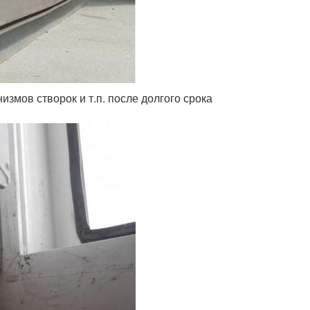
змов створок и т.п. после долгого срока