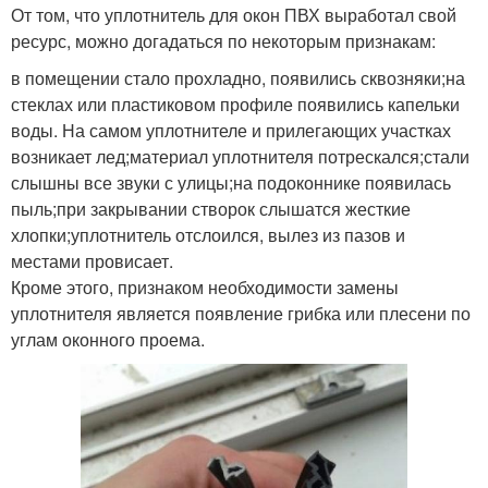
От том, что уплотнитель для окон ПВХ выработал свой
ресурс, можно догадаться по некоторым признакам:
в помещении стало прохладно, появились сквозняки;на
стеклах или пластиковом профиле появились капельки
воды. На самом уплотнителе и прилегающих участках
возникает лед;материал уплотнителя потрескался;стали
слышны все звуки с улицы;на подоконнике появилась
пыль;при закрывании створок слышатся жесткие
хлопки;уплотнитель отслоился, вылез из пазов и
местами провисает.
Кроме этого, признаком необходимости замены
уплотнителя является появление грибка или плесени по
углам оконного проема.