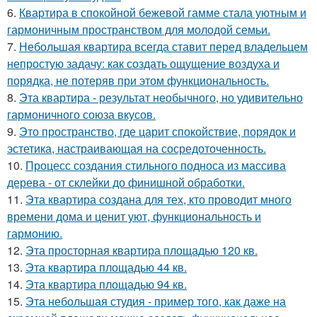
6.
Квартира в спокойной бежевой гамме стала уютным и
гармоничным пространством для молодой семьи.
7.
Небольшая квартира всегда ставит перед владельцем
непростую задачу: как создать ощущение воздуха и
порядка, не потеряв при этом функциональность.
8.
Эта квартира - результат необычного, но удивительно
гармоничного союза вкусов.
9.
Это пространство, где царит спокойствие, порядок и
эстетика, настраивающая на сосредоточенность.
10.
Процесс создания стильного подноса из массива
дерева - от склейки до финишной обработки.
11.
Эта квартира создана для тех, кто проводит много
времени дома и ценит уют, функциональность и
гармонию.
12.
Эта просторная квартира площадью 120 кв.
13.
Эта квартира площадью 44 кв.
14.
Эта квартира площадью 94 кв.
15.
Эта небольшая студия - пример того, как даже на