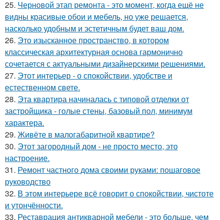
25.
Черновой этап ремонта - это момент, когда ещё не
видны красивые обои и мебель, но уже решается,
насколько удобным и эстетичным будет ваш дом.
26.
Это изысканное пространство, в котором
классическая архитектурная основа гармонично
сочетается с актуальными дизайнерскими решениями.
27.
Этот интерьер - о спокойствии, удобстве и
естественном свете.
28.
Эта квартира начиналась с типовой отделки от
застройщика - голые стены, базовый пол, минимум
характера.
29.
Живёте в малогабаритной квартире?
30.
Этот загородный дом - не просто место, это
настроение.
31.
Ремонт частного дома своими руками: пошаговое
руководство
32.
В этом интерьере всё говорит о спокойствии, чистоте
и утончённости.
33.
Реставрация антикварной мебели - это больше, чем