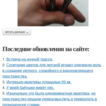
читать дальше →
Последние обновления на сайте:
1.
Встреча на ночной трассе.
2.
Сочетания цветов для детской играют ключевую роль
в создании уютного, спокойного и вдохновляющего
пространства.
3.
Интерьер квартиры площадью 50 кв.
4.
У моей бабушки живёт пёс.
5.
Изначально это была однокомнатная квартира, но
пространство решили переосмыслить и превратить в
полноценную студию.