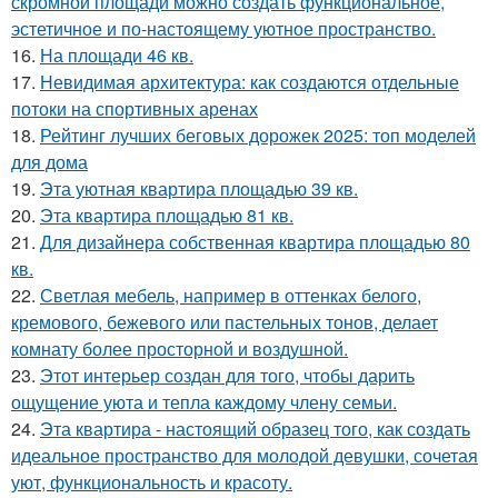
скромной площади можно создать функциональное,
эстетичное и по-настоящему уютное пространство.
16.
На площади 46 кв.
17.
Невидимая архитектура: как создаются отдельные
потоки на спортивных аренах
18.
Рейтинг лучших беговых дорожек 2025: топ моделей
для дома
19.
Эта уютная квартира площадью 39 кв.
20.
Эта квартира площадью 81 кв.
21.
Для дизайнера собственная квартира площадью 80
кв.
22.
Светлая мебель, например в оттенках белого,
кремового, бежевого или пастельных тонов, делает
комнату более просторной и воздушной.
23.
Этот интерьер создан для того, чтобы дарить
ощущение уюта и тепла каждому члену семьи.
24.
Эта квартира - настоящий образец того, как создать
идеальное пространство для молодой девушки, сочетая
уют, функциональность и красоту.