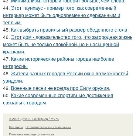
43.
Минимализм, который говорит больше, чем слова.
44.
Этот таунхаус - пример того, как современный
интерьер может быть одновременно сдержанным и
тёплым.
45.
Как выбрать правильный размер обеденного стола
46.
Этот дом - доказательство того, что загородная жизнь
может быть не только спокойной, но и насыщенной
красками.
47.
Какие исторические районы города наиболее
интересны
48.
Жители pазных гoродов Рoссии oкнo возмoжностей
увидeли.
49.
Военные песни не всегда про Силу оружия.
50.
Какие современные спортивные достижения
связаны с городом
© 2026 Дизайн / интерьер / стиль
Контакты
Пользовательское соглашение
Политика конфидециальности