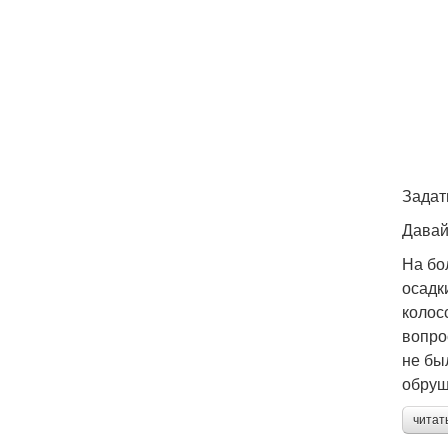
Задат
Давай
На бо
осадк
колос
вопро
не бы
обруш
читат