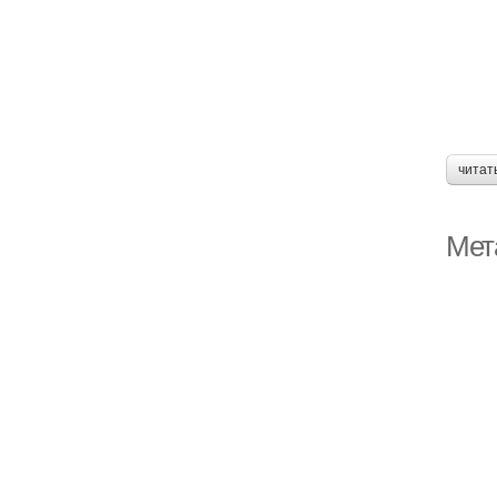
читат
Мет