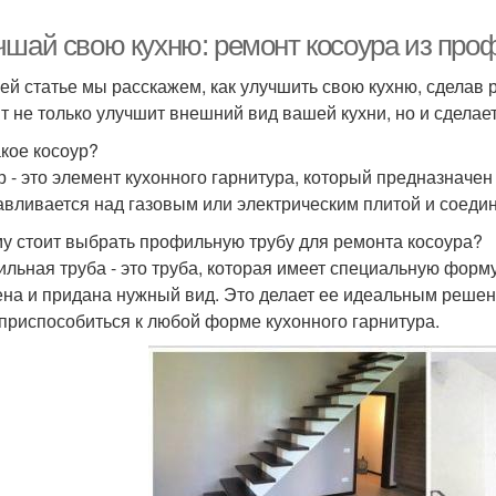
чшай свою кухню: ремонт косоура из про
ей статье мы расскажем, как улучшить свою кухню, сделав 
т не только улучшит внешний вид вашей кухни, но и сделае
акое косоур?
р - это элемент кухонного гарнитура, который предназначен
авливается над газовым или электрическим плитой и соеди
у стоит выбрать профильную трубу для ремонта косоура?
льная труба - это труба, которая имеет специальную форму
ена и придана нужный вид. Это делает ее идеальным решени
 приспособиться к любой форме кухонного гарнитура.