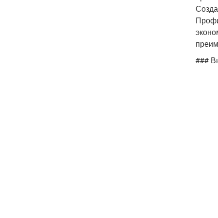
Созда
Профи
эконо
преим
### В