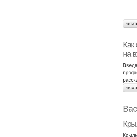
читат
Как
на в
Введе
профи
расск
читат
Вас
Кры
Крыль