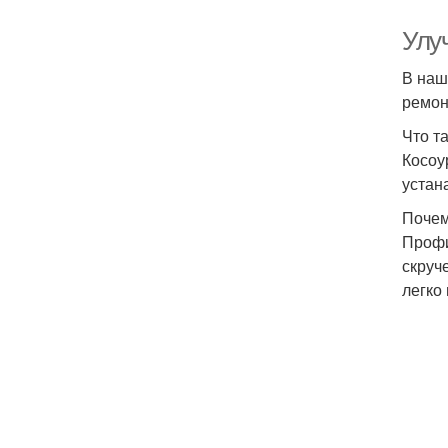
Улу
В наш
ремон
Что т
Косоу
устан
Почем
Профи
скруч
легко