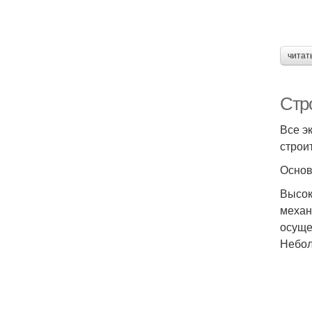
читат
Стр
Все э
строи
Основ
Высок
механ
осуще
Небол