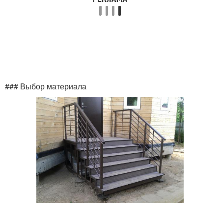
Крыльца на входе
трубы
Труба для создания
Труба при создании
### Выбор материала
Трубы на фундамент
Трубы от коррозии
Трубы от ржавления
Металлическая труба
Трубы для
Трубы на фундаменте
строительства