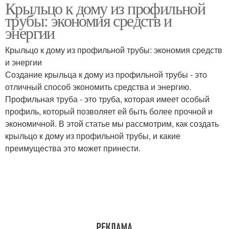
Крыльцо к дому из профильной
Труба для
Труба для изготовления
трубы: экономия средств и
строительства
энергии
Крыльцо к дому из профильной трубы: экономия средств
Труба при
и энергии
Труба в строительстве
изготовлении
Создание крыльца к дому из профильной трубы - это
отличный способ экономить средства и энергию.
Профильная труба - это труба, которая имеет особый
профиль, который позволяет ей быть более прочной и
Крыльца из металла
Трубы для каркаса
экономичной. В этой статье мы рассмотрим, как создать
крыльцо к дому из профильной трубы, и какие
преимущества это может принести.
Лестница из
Лестницы из
профильной трубы
профильной трубы
Этаж из профильной