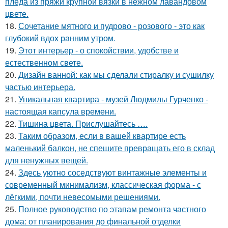
пледа из пряжи крупной вязки в нежном лавандовом
цвете.
18.
Сочетание мятного и пудрово - розового - это как
глубокий вдох ранним утром.
19.
Этот интерьер - о спокойствии, удобстве и
естественном свете.
20.
Дизайн ванной: как мы сделали стиралку и сушилку
частью интерьера.
21.
Уникальная квартира - музей Людмилы Гурченко -
настоящая капсула времени.
22.
Тишина цвета. Прислушайтесь ….
23.
Таким образом, если в вашей квартире есть
маленький балкон, не спешите превращать его в склад
для ненужных вещей.
24.
Здесь уютно соседствуют винтажные элементы и
современный минимализм, классическая форма - с
лёгкими, почти невесомыми решениями.
25.
Полное руководство по этапам ремонта частного
дома: от планирования до финальной отделки