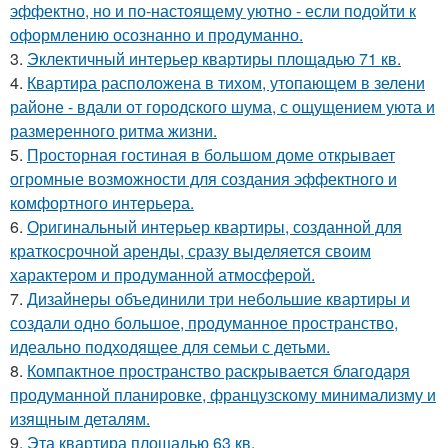
эффектно, но и по-настоящему уютно - если подойти к
оформлению осознанно и продуманно.
3.
Эклектичный интерьер квартиры площадью 71 кв.
4.
Квартира расположена в тихом, утопающем в зелени
районе - вдали от городского шума, с ощущением уюта и
размеренного ритма жизни.
5.
Просторная гостиная в большом доме открывает
огромные возможности для создания эффектного и
комфортного интерьера.
6.
Оригинальный интерьер квартиры, созданной для
краткосрочной аренды, сразу выделяется своим
характером и продуманной атмосферой.
7.
Дизайнеры объединили три небольшие квартиры и
создали одно большое, продуманное пространство,
идеально подходящее для семьи с детьми.
8.
Компактное пространство раскрывается благодаря
продуманной планировке, французскому минимализму и
изящным деталям.
9.
Эта квартира площадью 63 кв.