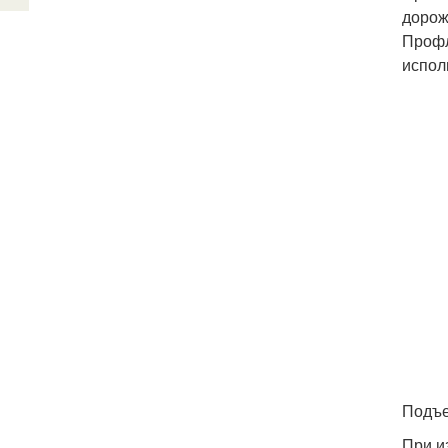
дорож
Профл
испол
Подъе
При и