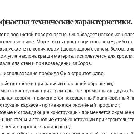
фнастил технические характеристики
ист с волнистой поверхностью. Он обладает несколько боле
отренные ниже. Может быть просто оцинкованным, либо п
 выпускается в коричневом (шоколадном), синем, белом, ви
ом угле наклона крыши материал используется для кровли.
иала для стен и при возведении заборов.
 использования профиля С8 в строительстве:
ройство кровли при наличии сплошной обрешётки;
мент конструкции при строительстве временных и других 
льная кровля - применяется покрашенный оцинкованный п
струкции каркаса - применяется рифлёный профлист;
овые и ограждающие конструкции - применяется окрашен
шние стены и стеновые стройконструкции при строительст
ещения, торговые павильоны);
льные заборы - применяется оцинкованный лист покрытый