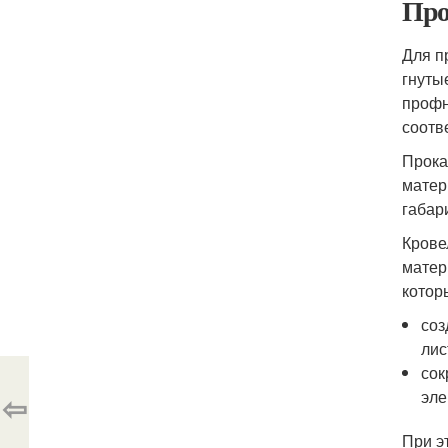
Про
Для п
гнуты
профн
соотв
Прока
матер
габар
Крове
матер
котор
соз
лис
сок
эле
⇦
При э