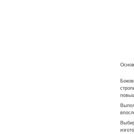
Основ
Боков
строп
повыш
Выпол
впосл
Выбир
изгот