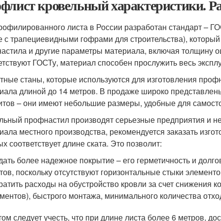
флист кровельный характеристики. Ра
рофилированного листа в России разработан стандарт – Г
е с трапециевидными гофрами для строительства), который
астила и другие параметры материала, включая толщину оц
етствуют ГОСТу, материал способен прослужить весь экспл
тные станы, которые используются для изготовления профн
иала длиной до 14 метров. В продаже широко представле
итов – они имеют небольшие размеры, удобные для самост
льный профнастил производят серьезные предприятия и не
иала местного производства, рекомендуется заказать изго
ых соответствует длине ската. Это позволит:
дать более надежное покрытие – его герметичность и долго
тов, поскольку отсутствуют горизонтальные стыки элементо
ратить расходы на обустройство кровли за счет снижения к
ментов), быстрого монтажа, минимального количества отхо
том следует учесть, что при длине листа более 6 метров, д