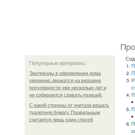
Про
Сод
Популярные материалы
П
П
Экотренды в оформлении дома
Р
уверенно держатся на вершине
с
популярности уже несколько лет и
П
не собираются сдавать позиций.
С какой стороны от унитаза вешать
П
туалетную бумагу. Правильным
считается лишь один способ
П
с