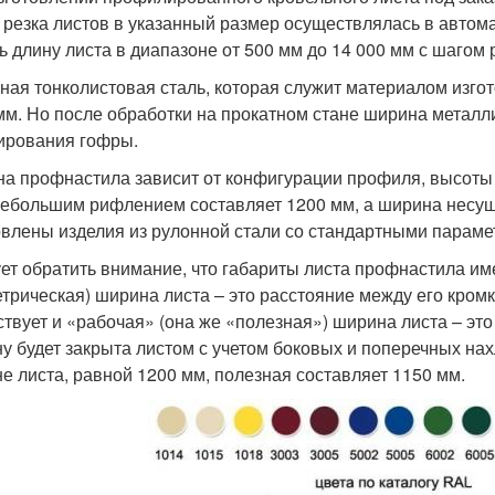
 резка листов в указанный размер осуществлялась в автом
ь длину листа в диапазоне от 500 мм до 14 000 мм с шагом 
ная тонколистовая сталь, которая служит материалом изго
мм. Но после обработки на прокатном стане ширина металли
рования гофры.
а профнастила зависит от конфигурации профиля, высоты 
небольшим рифлением составляет 1200 мм, а ширина несущ
овлены изделия из рулонной стали со стандартными параме
ет обратить внимание, что габариты листа профнастила и
етрическая) ширина листа – это расстояние между его кромк
твует и «рабочая» (она же «полезная») ширина листа – это 
у будет закрыта листом с учетом боковых и поперечных на
е листа, равной 1200 мм, полезная составляет 1150 мм.