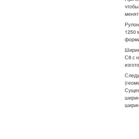
чтобы
менят
Рулон
1250 
форми
Ширин
С8 с 
изгот
Следу
(геом
Сущес
ширин
ширин