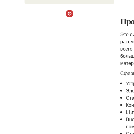
Про
Это л
рассм
всего
больш
матер
Сферы
Уст
Эле
Ста
Кон
Щит
Вне
пом
Ста