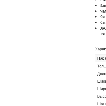
Защ
Мат
Как
Как
Заб
пок
Харак
Пар
Толщ
Длин
Шири
Шири
Высо
Шаг 