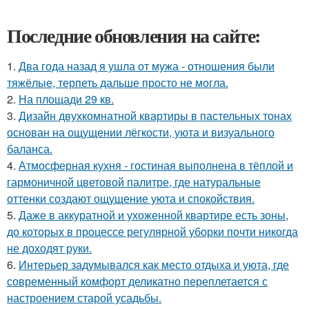
Последние обновления на сайте:
1.
Два года назад я ушла от мужа - отношения были
тяжёлые, терпеть дальше просто не могла.
2.
На площади 29 кв.
3.
Дизайн двухкомнатной квартиры в пастельных тонах
основан на ощущении лёгкости, уюта и визуального
баланса.
4.
Атмосферная кухня - гостиная выполнена в тёплой и
гармоничной цветовой палитре, где натуральные
оттенки создают ощущение уюта и спокойствия.
5.
Даже в аккуратной и ухоженной квартире есть зоны,
до которых в процессе регулярной уборки почти никогда
не доходят руки.
6.
Интерьер задумывался как место отдыха и уюта, где
современный комфорт деликатно переплетается с
настроением старой усадьбы.