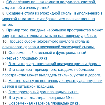
7.
Обновлённая ванная комната получилась светлой,
аккуратной и очень уютной.
8.
Создание стола из эпоксидной смолы, выполненного в
морской тематике - с изображением величественных
китов.
9.
Пример того, как даже небольшое пространство может
заиграть характером и стать по-настоящему удобным.
10.
Процесс сборки эффектного круглого стола из
оливкового дерева и прозрачной эпоксидной смолы.
11.
Современный, стильный и функциональный
интерьер площадью 60 кв.
12.
Этот интерьер - настоящий праздник цвета и формы.
13.
Эта квартира - пример того, как даже небольшое
пространство может выглядеть стильно, уютно и дорого.
14.
Мастер-классу по восточному искусству аранжировки
цветов в китайской традиции.
15.
Этот просторный дом площадью 350 кв.
16.
Эта уютная квартира площадью 39 кв.
17.
Современная квартира площадью 29 кв.